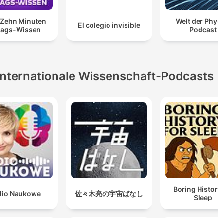
 Zehn Minuten
Welt der Phys
El colegio invisible
ltags-Wissen
Podcast
Internationale Wissenschaft-Podcasts
Boring Histor
dio Naukowe
佐々木亮の宇宙ばなし
Sleep