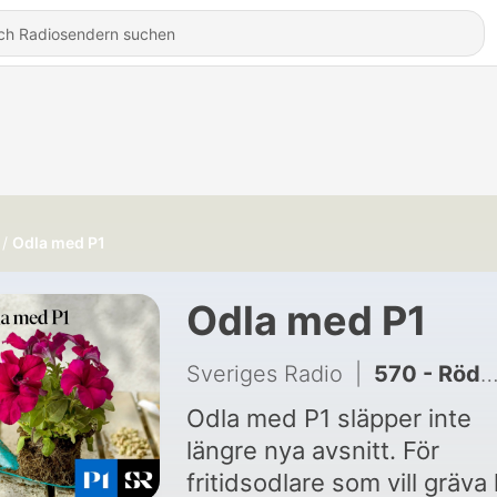
Odla med P1
Odla med P1
Sveriges Radio
|
570 - Röda misstag och odling av saffran i Skåne
Odla med P1 släpper inte
längre nya avsnitt. För
fritidsodlare som vill gräva l