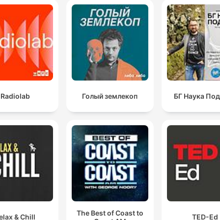
Radiolab
Голый землекоп
БГ Наука По
The Best of Coast to
elax & Chill
TED-Ed