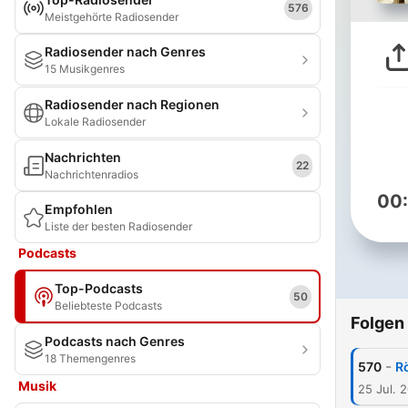
576
Meistgehörte Radiosender
Radiosender nach Genres
15 Musikgenres
Radiosender nach Regionen
Lokale Radiosender
Nachrichten
22
Nachrichtenradios
00
Empfohlen
Liste der besten Radiosender
Podcasts
Top-Podcasts
50
Beliebteste Podcasts
Folgen
Podcasts nach Genres
18 Themengenres
-
570
Rö
Musik
25 Jul. 