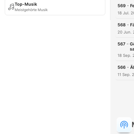
Top-Musik
-
569
F
Meistgehörte Musik
18 Jul. 
-
568
F
20 Jun.
-
567
G
sa
18 Sep. 
-
566
Ä
11 Sep. 