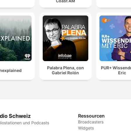
Coast AM
Palabra Plena, con
PUR+ Wissendr
nexplained
Gabriel Rolón
Eric
dio Schweiz
Ressourcen
Broadcasters
iostationen und Podcasts
Widgets