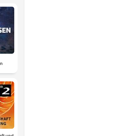
en
aft und