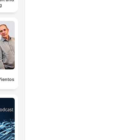
g
Vientos