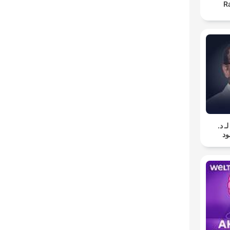
R
لـ د
د