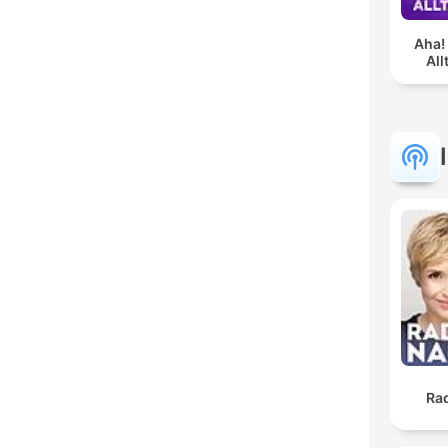
Aha!
Al
Ra