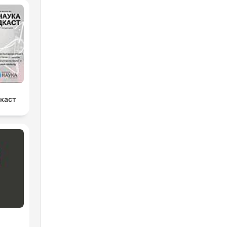
дкаст