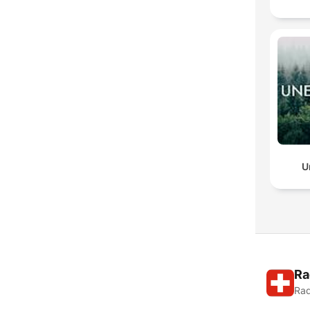
U
Ra
Rad