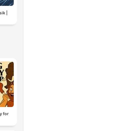
ik |
y for