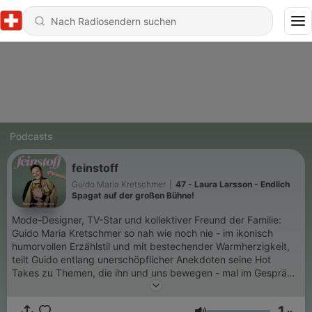
Podcasts
feinstoff
Guido Maria Kretschmer
|
47 - Laura Larsson - Endlich
Spagat auf der großen Bühne!
Mode-Designer, TV-Star und kollektiver Freund der Familie:
Guido Maria Kretschmer so nah wie noch nie - im ikonisch
humorvollen Erzählstil und mit bestechender Warmherzigkeit,
teilt Guido entlang unerschöpflicher Anekdoten seine Hot
Takes zu Themen, die ihn und uns bewegen - mal im Gespräch
mit Prominenten, Freunden und interessanten Menschen, aber
auch solo und ganz privat mit seiner Community.​ Guido ist
1