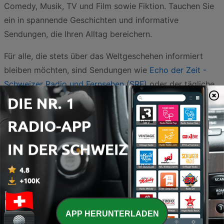
Comedy, Musik, TV und Film sowie Fiktion. Tauchen Sie
ein in spannende Geschichten und informative
Sendungen, die Ihren Alltag bereichern.
Für alle, die stets über das Weltgeschehen informiert
bleiben möchten, sind Sendungen wie
Echo der Zeit -
Schweizer Radio und Fernsehen (SRF)
oder der tägliche
Ratgeber
Espresso - Schweizer Radio und Fernsehen
(SRF)
unverzichtbar. Wer politische Analysen mit einer
klaren Kante sucht, sollte
Bern einfach. Das Wichtigste
zum Tag. - Markus Somm, Dominik Feusi
hören. Auch
philosophische und gesellschaftliche Diskussionen wie in
Lanz + Precht - ZDF, Markus Lanz & Richard David
Precht
gehören zu den Favoriten der Hörer in der
Schweiz und regen regelmässig zum Nachdenken an.
APP HERUNTERLADEN
Die Unterhaltung kommt ebenfalls nicht zu kurz. In der