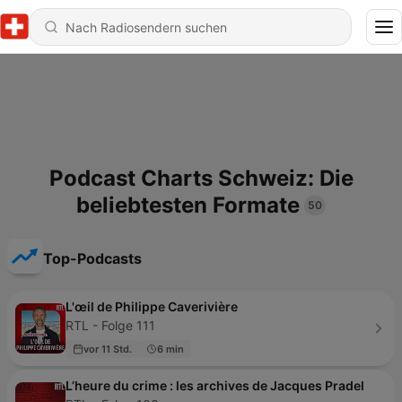
Podcast Charts Schweiz: Die
beliebtesten Formate
50
Top-Podcasts
L'œil de Philippe Caverivière
RTL - Folge 111
vor 11 Std.
6 min
L’heure du crime : les archives de Jacques Pradel