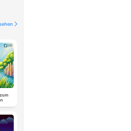
nsehen
 zum
en