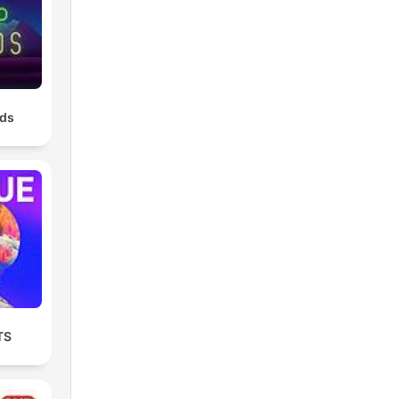
nds
TS