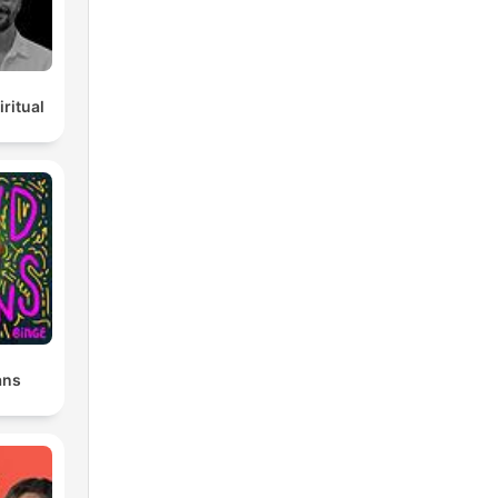
ritual
ans