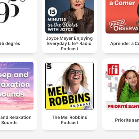
Joyce Meyer Enjoying
95 degrés
Everyday Life® Radio
Aprender a 
Podcast
 and Relaxation
The Mel Robbins
Priorité sa
Sounds
Podcast