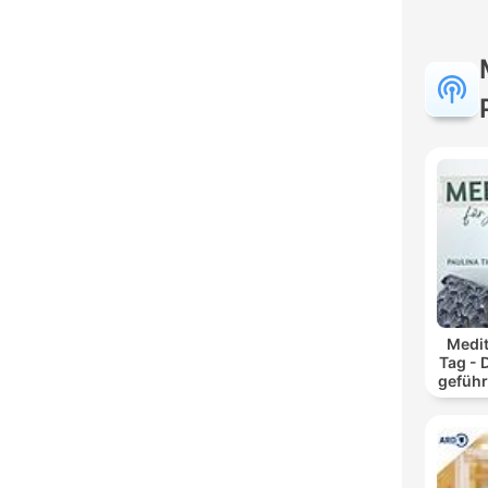
Medit
Tag - 
geführ
und