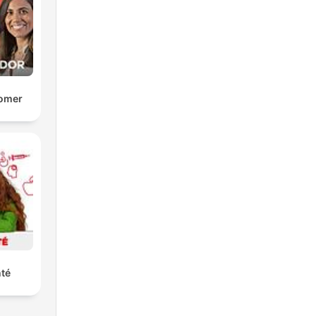
Comer
nté