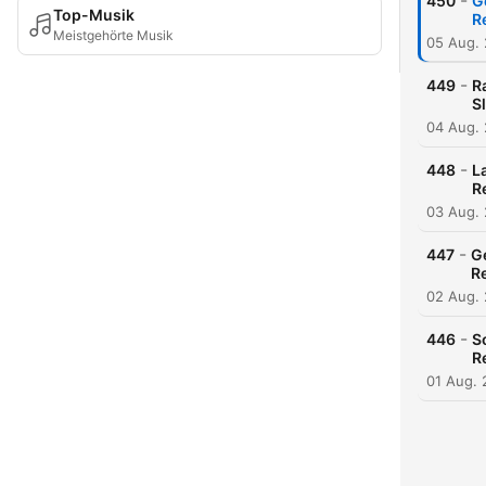
-
450
G
Top-Musik
R
Meistgehörte Musik
05 Aug.
-
449
R
S
04 Aug.
-
448
L
R
03 Aug.
-
447
Ge
R
02 Aug.
-
446
S
R
01 Aug.