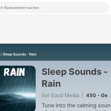
Sleep Sounds - Rain
Sleep Sounds -
Rain
Sol Good Media
|
450 - Gentle Rain on a Quiet Afternoon - 10 Hours for Sleep, Meditation, & Relaxation
Tune into the calming sou