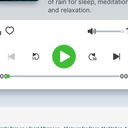
of rain for sleep, meditatio
and relaxation.
Lautstärke
:00
00