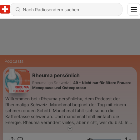
Podcasts
Rheuma persönlich
Rheumaliga Schweiz
|
49 - Nicht nur für ältere Frauen:
Menopause und Osteoporose
Willkommen bei «Rheuma persönlich», dem Podcast der
Rheumaliga Schweiz. Manchmal beginnt der Tag mit einem
schmerzenden Schritt. Manchmal fühlt sich schon die
Kaffeetasse schwer an. Und manchmal fehlt einfach die
Energie. Rheuma verändert vieles, aber nicht, wer du bist. In
«Rheuma persönlich» sprechen wir gemeinsam mit Betroffenen
sowie Expertinnen und Experten über das, was im Alltag
1