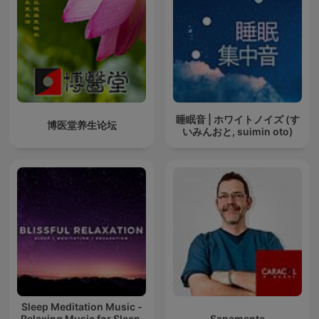
睡眠音 | ホワイトノイズ (す
博医堂养生论坛
いみんおと, suimin oto)
Sleep Meditation Music -
Relaxing Music for Sleep,
Sanamente