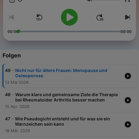
x
wirklich zählt. Über Schmerzen und Therapien, über Bewegung
Lautstärke
und Ernährung, über Beziehungen, Nähe und die kleinen
Dinge, die guttun. Wir hören zu, stellen Fragen und erklären
verständlich. Ehrlich, klar und lebensnah. Dabei geht es nicht
nur um die Krankheit, sondern vor allem um dich und deinen
Weg. Dieser Podcast begleitet, macht Mut und gibt
00:00
00:00
Orientierung. Mit Wissen, persönlichen Erfahrungen und dem
Gefühl, nicht allein zu sein. Für mehr Leichtigkeit im Alltag und
für Momente, die Kraft schenken. www.rheumaliga.ch
Folgen
-
49
Nicht nur für ältere Frauen: Menopause und
Osteoporose
13 Mai 2026
-
48
Warum klare und gemeinsame Ziele die Therapie
bei Rheumatoider Arthritis besser machen
15 Apr. 2026
-
47
Wie Pseudogicht entsteht und für was sie ein
Warnzeichen sein kann
18 Mär. 2026