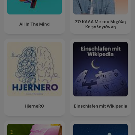
ΖΩ ΚΑΛΑ Με τον Μιχάλη
All In The Mind
Κεφαλογιάννη
HjerneRO
Einschlafen mit Wikipedia