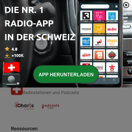
00:00
00:00
Folgen
-
1
Podcast Italiano
03 Okt. 2020
APP HERUNTERLADEN
Radio Schweiz
Radiostationen und Podcasts
Ressourcen