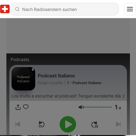
Podcasts
Podcast Italiano
Sergio Coutiño
|
1 - Podcast Italiano
Los invito a escuchar el podcast! Tengan excelente día ;)
1
x
Lautstärke