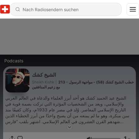
Podcasts
الشيخ كشك
213 - خطب الشيخ كشك (58) - مواجهة الرسول
|
Sheikh Kishk
مع زعيم المنافقين
الشيخ عبد الحميد كشك هو أحد أبرز العلماء والدعاة في العالم العربي
والإسلامي، ويعد من الشخصيات المؤثرة التي تركت بصمة قوية في
التاريخ الإسلامي المعاصر. وُلد في مصر عام 1933م، وكان كفيفًا منذ
سن مبكرة، وهو ما لم يمنعه من أن يصبح واحدًا من أبرز الخطباء الذين
شهدهم القرن العشرون في العالم الإسلامي. اشتهر بلقب "فارس
المنابر" نظرًا لأسلوبه القوي والعاطفي في الخطابة، وكان يُلقب أيضًا
بـ"محامي الحركة الإسلامية" بسبب مواقفه المشهودة في دعم الإسلام
1