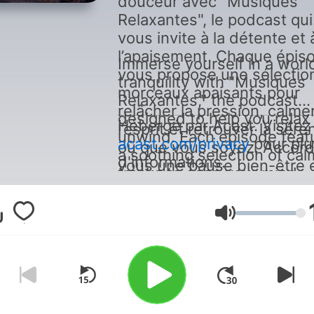
douceur avec "Musiques
Relaxantes", le podcast qui
vous invite à la détente et 
l’apaisement. Chaque épis
Immerse yourself in a worl
vous propose une sélectio
tranquility with "Musiques
morceaux apaisants pour
Relaxantes," the podcast
relâcher la pression, calme
designed to help you relax
Hébergé par Acast. Visitez
l’esprit et retrouver la sérén
unwind. Each episode feat
acast.com/privacy
pour plu
où que vous soyez. Accor
a soothing selection of cal
d'informations.
vous une pause bien-être 
tracks to ease your mind,
laissez la musique vous
release stress, and restore
emporter vers un état de
your sense of peace-wher
relaxation profonde.
Lautstärke
you are. Treat yourself to a
moment of well-being and 
the music guide you to a s
of deep relaxation.