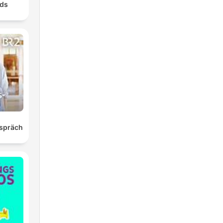
nds
spräch