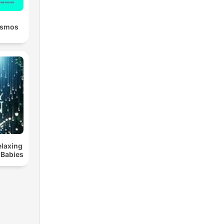
osmos
elaxing
 Babies