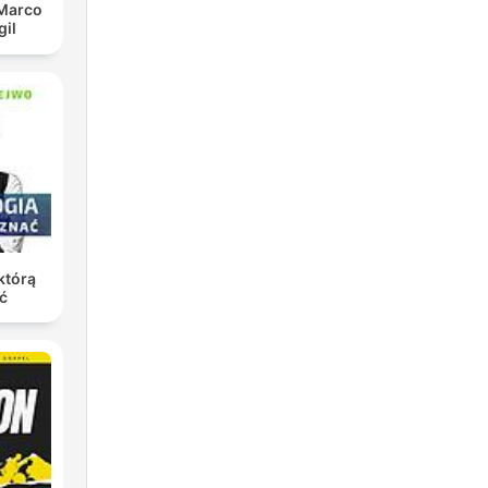
 Marco
gil
którą
ć