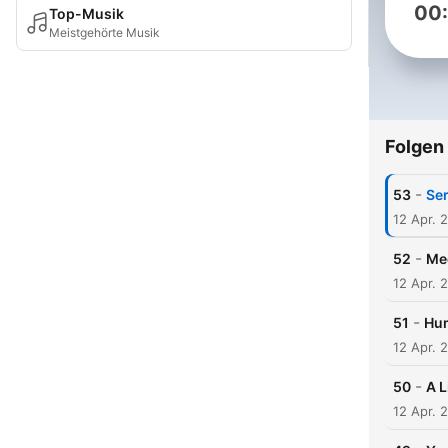
00
Top-Musik
Meistgehörte Musik
Folgen
-
53
Ser
12 Apr. 
-
52
Med
12 Apr. 
-
51
Hum
12 Apr. 
-
50
A L
12 Apr. 