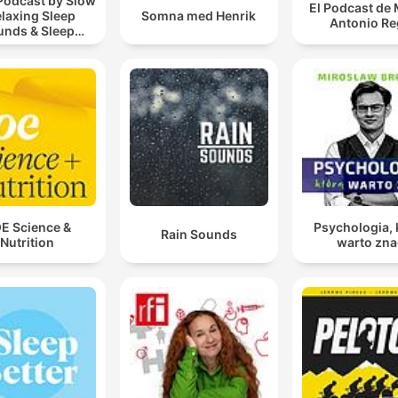
Podcast by Slow
El Podcast de
elaxing Sleep
Somna med Henrik
Antonio Re
unds & Sleep
s | Nature Sound
 Sleep | ASMR
E Science &
Psychologia, 
Rain Sounds
Nutrition
warto zna