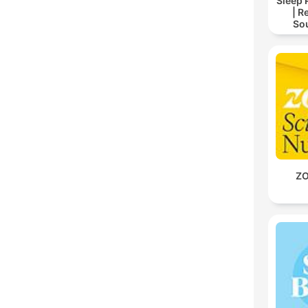
Sleep 
| R
So
Storie
For
ZO