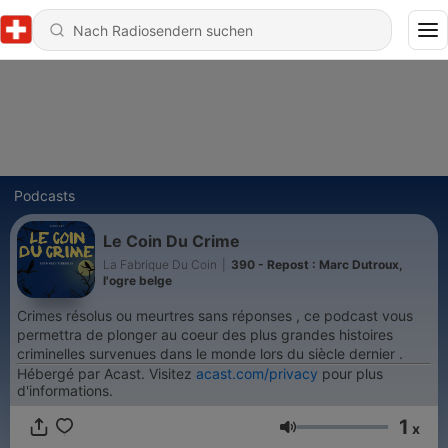
Podcasts
Le Coin Du Crime
La Fabrique Du Coin
|
390 - Repost : Marc Dutroux,
l'ogre belge
Crimes résolus ou meurtres sans réponses , ce podcast vous
permettra de plonger au coeur des plus grandes histoires
criminelles survenues dans le monde lors du siècle dernier .
Hébergé par Acast. Visitez
acast.com/privacy
pour plus
d'informations.
1
x
Lautstärke