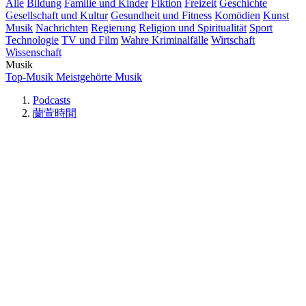
Alle
Bildung
Familie und Kinder
Fiktion
Freizeit
Geschichte
Gesellschaft und Kultur
Gesundheit und Fitness
Komödien
Kunst
Musik
Nachrichten
Regierung
Religion und Spiritualität
Sport
Technologie
TV und Film
Wahre Kriminalfälle
Wirtschaft
Wissenschaft
Musik
Top-Musik
Meistgehörte Musik
Podcasts
蘭萱時間