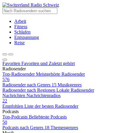
Radio Schweiz
Arbeit
Fitness
Schlafen
Entspannung
Reise
Favoriten
Favoriten und Zuletzt gehört
Radiosender
Top-Radiosender
Meistgehörte Radiosender
576
Radiosender nach Genres
15 Musikgenres
Radiosender nach Regionen
Lokale Radiosender
Nachrichten
Nachrichtenradios
22
Empfohlen
Liste der besten Radiosender
Podcasts
Top-Podcasts
Beliebteste Podcasts
50
Podcasts nach Genres
18 Themengenres
Musik