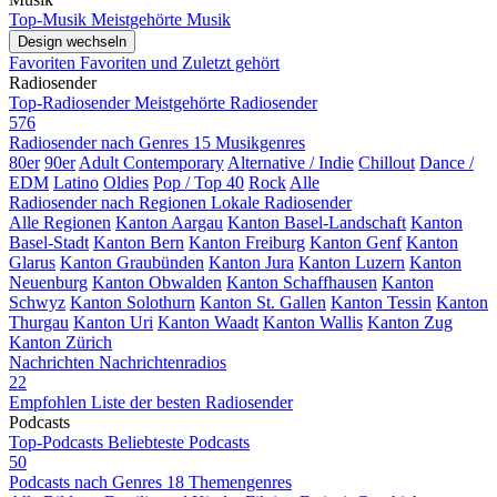
Top-Musik
Meistgehörte Musik
Design wechseln
Favoriten
Favoriten und Zuletzt gehört
Radiosender
Top-Radiosender
Meistgehörte Radiosender
576
Radiosender nach Genres
15 Musikgenres
80er
90er
Adult Contemporary
Alternative / Indie
Chillout
Dance /
EDM
Latino
Oldies
Pop / Top 40
Rock
Alle
Radiosender nach Regionen
Lokale Radiosender
Alle Regionen
Kanton Aargau
Kanton Basel-Landschaft
Kanton
Basel-Stadt
Kanton Bern
Kanton Freiburg
Kanton Genf
Kanton
Glarus
Kanton Graubünden
Kanton Jura
Kanton Luzern
Kanton
Neuenburg
Kanton Obwalden
Kanton Schaffhausen
Kanton
Schwyz
Kanton Solothurn
Kanton St. Gallen
Kanton Tessin
Kanton
Thurgau
Kanton Uri
Kanton Waadt
Kanton Wallis
Kanton Zug
Kanton Zürich
Nachrichten
Nachrichtenradios
22
Empfohlen
Liste der besten Radiosender
Podcasts
Top-Podcasts
Beliebteste Podcasts
50
Podcasts nach Genres
18 Themengenres