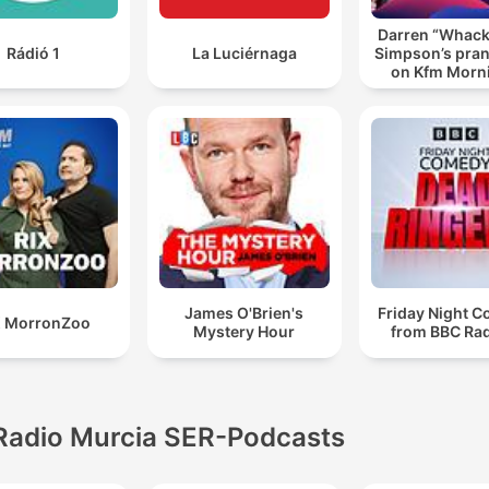
Darren “Whac
Rádió 1
La Luciérnaga
Simpson’s pran
on Kfm Morn
James O'Brien's
Friday Night 
X MorronZoo
Mystery Hour
from BBC Rad
Radio Murcia SER-Podcasts