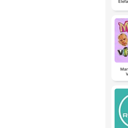
Elef
Mar
V