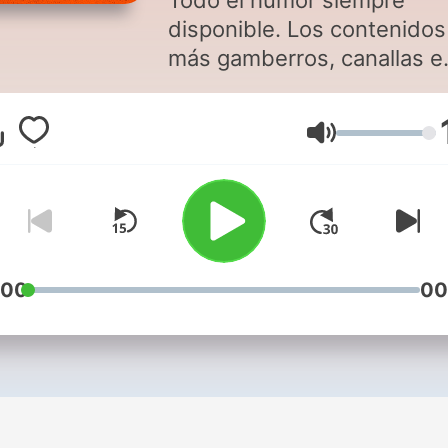
Todo el humor siempre
disponible. Los contenidos
más gamberros, canallas e
irreverentes de la SER con 
mejores humoristas: David
Lautstärke
Broncano, Silvia Abril, Bert
Romero, Juan Carlos Orteg
Quequé, Henar Álvarez,
Manuel Burque, Valeria Ros
Buenafuente.
:00
00