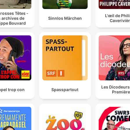
rosses Têtes -
L'œil de Phil
 archives de
Sinnlos Märchen
Caveriviè
lippe Bouvard
Les Dicodeurs
ppel trop con
Spasspartout
Premièr