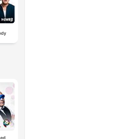
edy
med