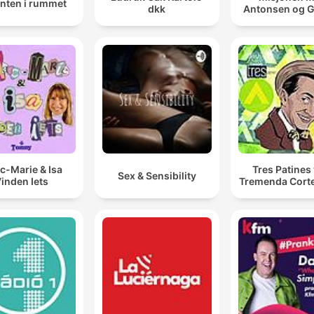
anten i rummet
dkk
Antonsen og 
c-Marie & Isa
Tres Patines 
Sex & Sensibility
inden Iets
Tremenda Cort