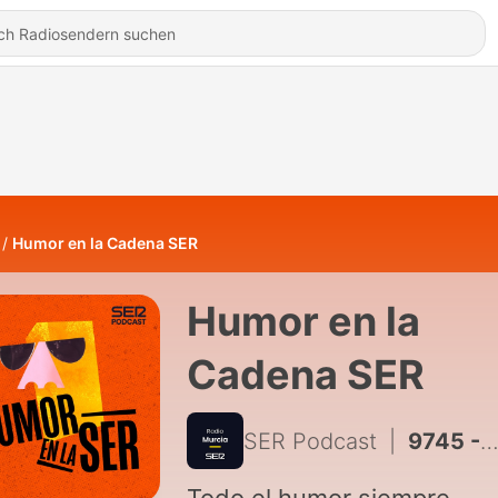
Humor en la Cadena SER
Humor en la
Cadena SER
SER Podcast
|
9745 - Boletín informativo de El Mundo Today | 3:00 AM