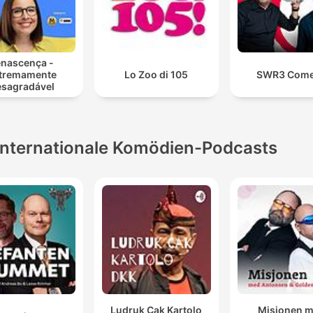
nascença -
tremamente
Lo Zoo di 105
SWR3 Com
sagradável
Internationale Komödien-Podcasts
Ludruk Cak Kartolo
Misjonen 