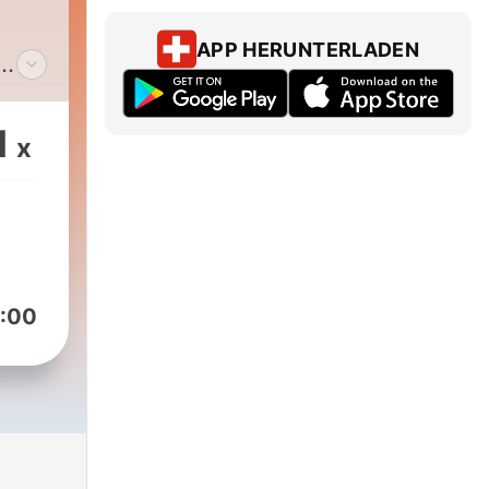
APP HERUNTERLADEN
los
1
x
o
a,
 o
:00