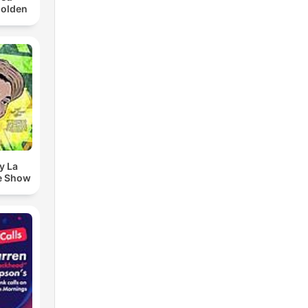
Golden
y La
e Show