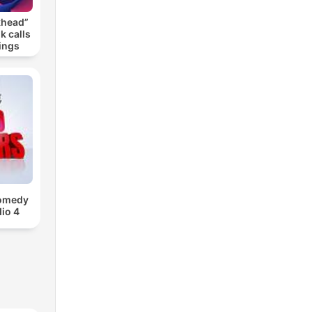
khead”
k calls
ings
Comedy
io 4