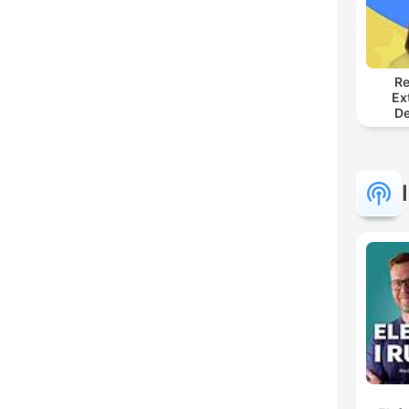
Re
Ex
De