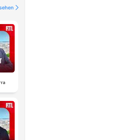
nsehen
rra