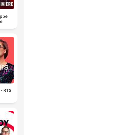
ippe
re
 ‐ RTS
e