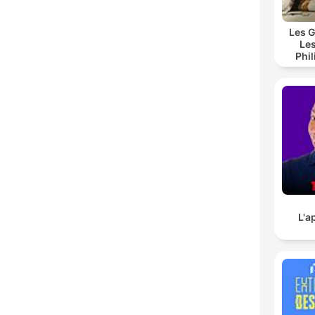
Les G
Les
Phi
L'a