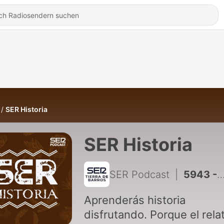
SER Historia
SER Historia
SER Podcast
|
5943 - El deporte y el movimiento obrero
Aprenderás historia
disfrutando. Porque el rela