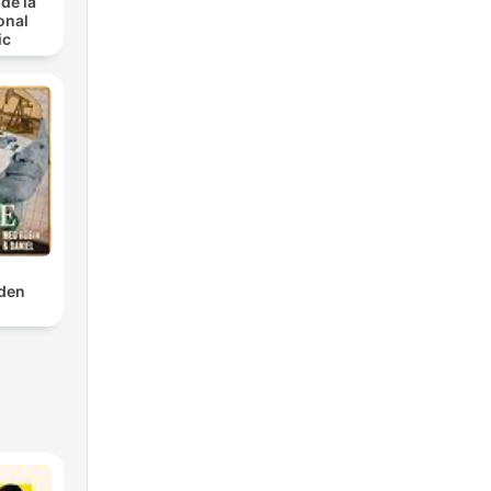
de la
onal
ic
den