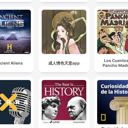
سعد الغامدي
Los Cuentos
cient Aliens
成人情色天堂app
Pancho Madr