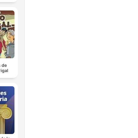
 de
igal