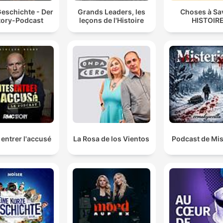
Geschichte - Der
Grands Leaders, les
Choses à Sa
tory-Podcast
leçons de l'Histoire
HISTOIR
 entrer l'accusé
La Rosa de los Vientos
Podcast de Mis