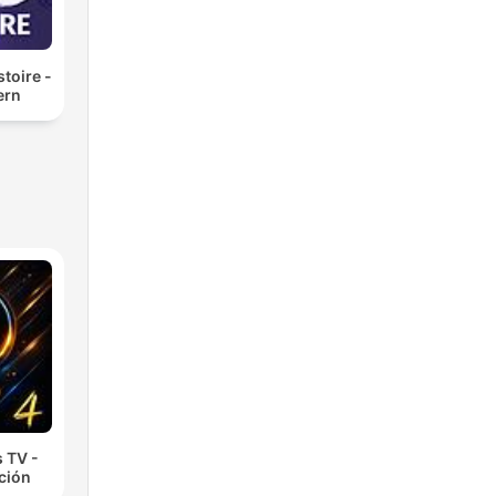
toire -
ern
 TV -
cción