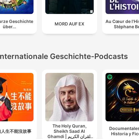
urze Geschichte
Au Cœur de l'His
MORD AUF EX
über...
Stéphane B
Internationale Geschichte-Podcasts
The Holy Quran,
Documentales
如人生不能沒故事
Sheikh Saad Al
Historia y Fi
Ghamdi | القران الكريم