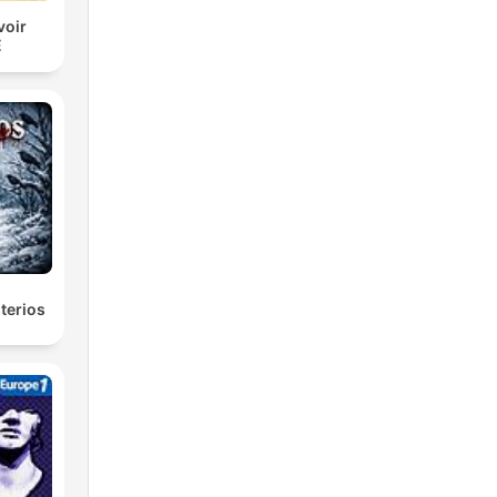
voir
E
terios