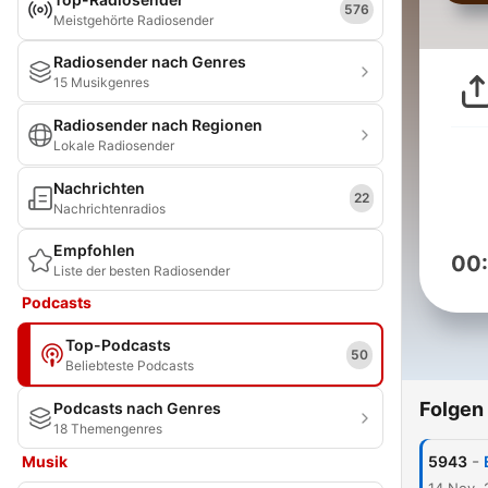
576
Meistgehörte Radiosender
Radiosender nach Genres
15 Musikgenres
Radiosender nach Regionen
Lokale Radiosender
Nachrichten
22
Nachrichtenradios
Empfohlen
00
Liste der besten Radiosender
Podcasts
Top-Podcasts
50
Beliebteste Podcasts
Folgen
Podcasts nach Genres
18 Themengenres
-
Musik
5943