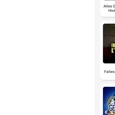
Alles 
His
Faites