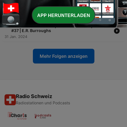
-
5
Tarzan - Bei den Affen | 4: Die Affen | Hörbuch #38 |
E.R. Burroughs
01 Feb. 2024
APP HERUNTERLADEN
-
4
Tarzan - Bei den Affen | 3: Leben und Tod | Hörbuch
#37 | E.R. Burroughs
31 Jan. 2024
Mehr Folgen anzeigen
Radio Schweiz
Radiostationen und Podcasts