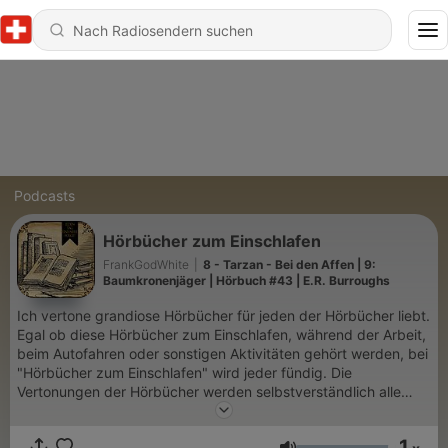
Podcasts
Hörbücher zum Einschlafen
FrankGodWhite
|
8 - Tarzan - Bei den Affen | 9:
Baumkronenjäger | Hörbuch #43 | E.R. Burroughs
Ich vertone grandiose Hörbücher für jeden der Hörbücher liebt.
Egal ob diese Hörbücher zum Einschlafen, während der Arbeit,
beim Autofahren oder sonstigen Aktivitäten gehört werden, bei
"Hörbücher zum Einschlafen" wird jeder fündig. Die
Vertonungen der Hörbücher werden selbstverständlich alle
(sofern nicht anders angegeben) von mir ausgeführt Dies ist
mein zweiter Podcast. Neben "Hörbücher zum Einschlafen"
1