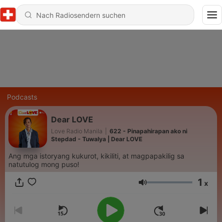
Podcasts
Dear LOVE
Love Radio Manila
|
622 - Pinapahirapan ako ni
Stepdad - Tuwalya | Dear LOVE
Ang mga istoryang kukurot, kikiliti, at magpapakilig sa
natutulog mong puso!
1
x
Lautstärke