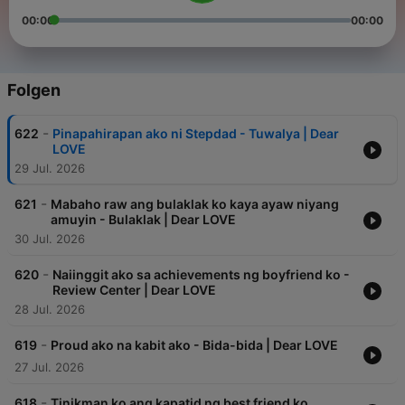
00:00
00:00
Folgen
-
622
Pinapahirapan ako ni Stepdad - Tuwalya | Dear
LOVE
29 Jul. 2026
-
621
Mabaho raw ang bulaklak ko kaya ayaw niyang
amuyin - Bulaklak | Dear LOVE
30 Jul. 2026
-
620
Naiinggit ako sa achievements ng boyfriend ko -
Review Center | Dear LOVE
28 Jul. 2026
-
619
Proud ako na kabit ako - Bida-bida | Dear LOVE
27 Jul. 2026
-
618
Tinikman ko ang kapatid ng best friend ko