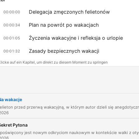
Delegacja zmęczonych felietonów
00:00:00
Plan na powrót po wakacjach
00:00:34
Życzenia wakacyjne i refleksja o urlopie
00:01:05
Zasady bezpiecznych wakacji
00:01:32
licke auf ein Kapitel, um direkt zu diesem Moment zu springen
lights
Ja mówię uprzejmie, eee, a ten okurkumie to skąd? N
pamiętam go.
Na wakacje
00:00:00 · Autor wspomina o pojawieniu się w jego dorobku
nieznanego mu wcześniej felietonu o kurkumie.
 2026
Sekret Pytona
felietony mówią, stary daj nam odpocząć, 10 miesięc
praktycznie w kółko, już ledwo ciągniemy
 2026