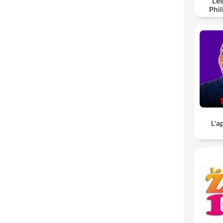
Les
Phi
L'a