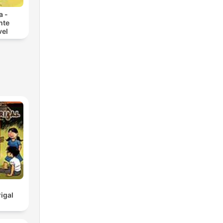
a -
nte
vel
igal