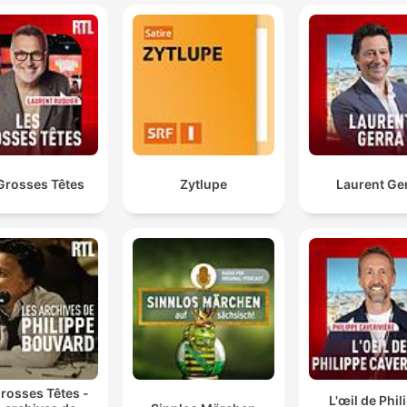
Grosses Têtes
Zytlupe
Laurent Ge
rosses Têtes -
L'œil de Phil