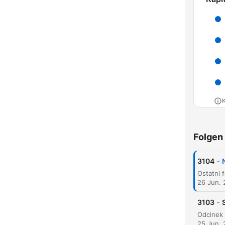
K
High
Folgen
-
3104
26 Jun.
-
3103
25 Jun.