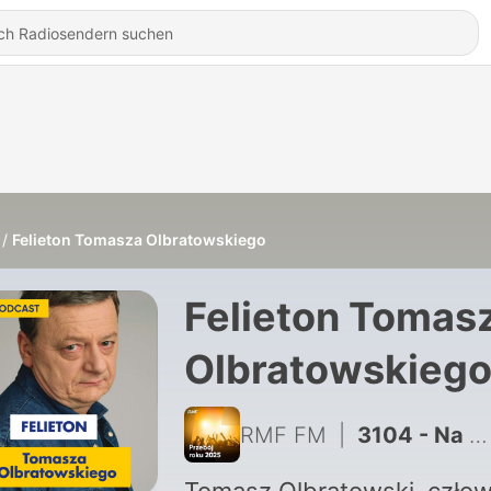
Felieton Tomasza Olbratowskiego
Felieton Tomas
Olbratowskieg
RMF FM
|
3104 - Na wakacje