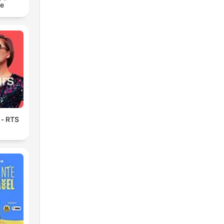
re
 ‐ RTS
e