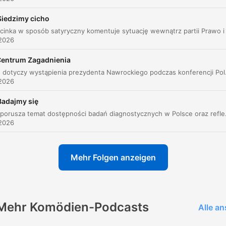
00:00:34 · Personifikacja felietonów, które domagają się prze
Siedzimy cicho
po długim okresie intensywnej pracy.
 2026
Bo urlop to trud i ciężar, który masz bohatersko
entrum Zagadnienia
udźwignąć.
Nagranie dotyczy wystąpienia prezydenta Nawrockiego podczas konferencji Poland Future Summi
00:01:05 · Autor przedstawia humorystyczną definicję urlopu
 2026
jako wyzwania wymagającego wysiłku.
Badajmy się
Odcinek porusza temat dostępności badań diagnostycznych w Polsce oraz refleksuje nad
Grzybów szukaj w lesie, ryb w wodzie, dorsza w
 2026
panierce, a człowieka w człowieku.
00:01:32 · Autor wygłasza serię absurdalnych porad i życzeń
Mehr Folgen anzeigen
zakończenie odcinka.
Mehr Komödien-Podcasts
Alle a