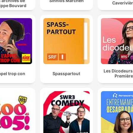
 archives de
Sinnlos Märchen
Caveriviè
lippe Bouvard
Les Dicodeurs
ppel trop con
Spasspartout
Premièr