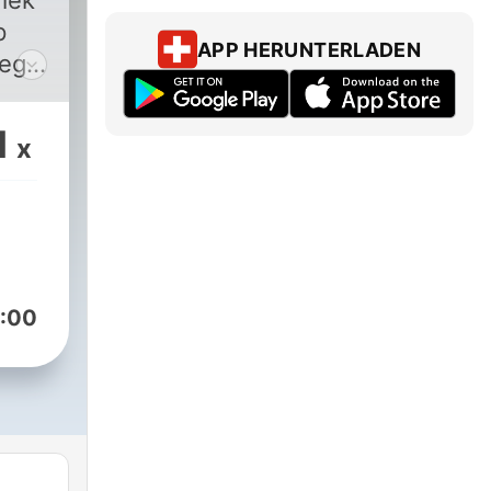
iek
p
APP HERUNTERLADEN
nego
 po
bie
1
x
- z
owej!
:00
?!
eku
mą w