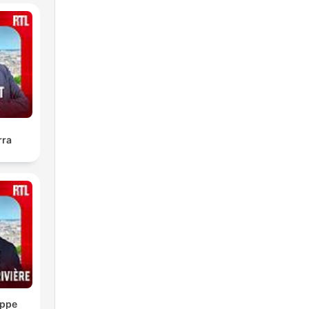
rra
ippe