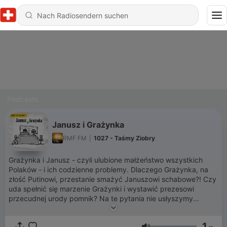
Podcasts
Janusz i Grażynka
RMF FM
|
1027 - Taśmy Ziobry
Grażynka i Janusz - czyli ulubione małżeństwo wszystkich
Polaków - i ich codzienne problemy. Dlaczego Grażynka, na
złość Putinowi, przestanie smażyć Januszowi schabowe?! Czy
uda spełnić się marzenie Grażynki i wystawić prezesowi
przecudnej urody pomnik? Na te pytania nie usłyszymy
odpowiedzi, ale na wiele innych pewnie tak! Janusz i Grażynka
- koszmarnie sympatyczne małżeństwo! W roli Janusza -
1