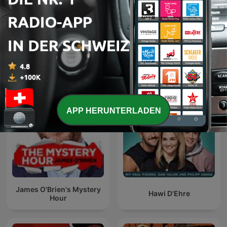
Renascença -
Renascença - Alerta
Extremamente
Estupidez
Desagradável
Internationale Komödien-Podcasts
APP HERUNTERLADEN
James O'Brien's Mystery
Hawi D'Ehre
Hour