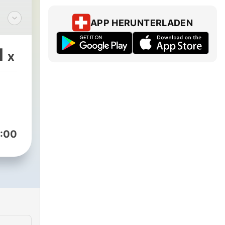
*
APP HERUNTERLADEN
αι
ν
1
x
ότι)
με
:00
ση
ι