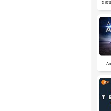
吳淡
An