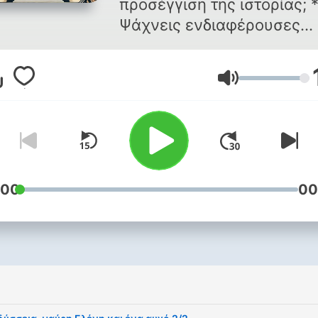
προσέγγιση της ιστορίας; 
Ψάχνεις ενδιαφέρουσες
ιστορίες για την Ελλάδα κ
τους ανθρώπους της με τη
Lautstärke
ανατρεπτική οπτική ενός
ηθοποιού/συγγραφέα/
ξεναγού; * Τότε αυτό είναι το
πόντκαστ που (δεν ήξερες 
έψαχνες. * Θα ακούσουμε
μουσικές και θα διαβάσου
:00
00
ποιήματα, γιατί ναι η ποίη
μπορεί να είναι γαμ*τη! Κα
εκτός από τα γνωστά, θα
ακούσεις και ΔΙΚΑ ΜΟΥ
ποιήματα! * Μέσα δικτύωσης,
βιβλία, ηθοποιία: