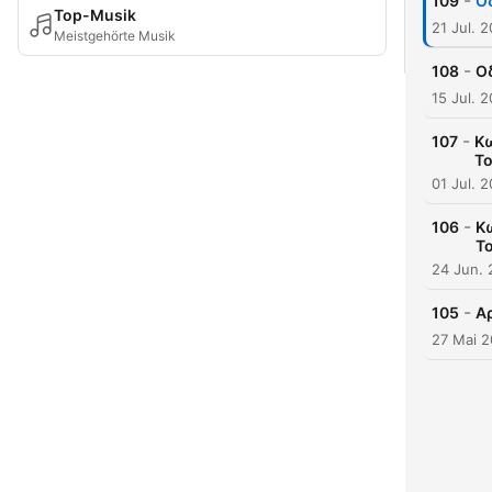
-
109
Οδ
Top-Musik
21 Jul. 
Meistgehörte Musik
-
108
Οδ
15 Jul. 
-
107
Κω
Το
01 Jul. 
-
106
Κ
Τ
24 Jun.
-
105
Α
27 Mai 