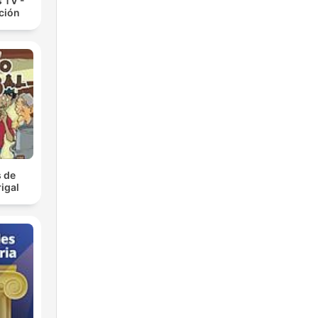
 TV -
cción
 de
igal