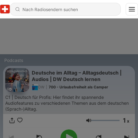
Podcasts
Deutsche im Alltag – Alltagsdeutsch |
Audios | DW Deutsch lernen
DW
|
700 - Urlaubsfreiheit als Camper
C1 | Deutsch für Profis: Hier findet ihr spannende
Audiofeatures zu verschiedenen Themen aus dem deutschen
(Sprach-)Alltag.
1
x
Lautstärke