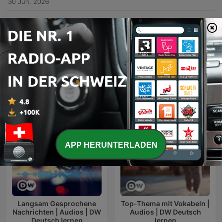
30 Jun. 2026
Mehr Folgen anzeigen
DW em Português para África-Podcasts
APP HERUNTERLADEN
Langsam Gesprochene
Top-Thema mit Vokabeln |
Nachrichten | Audios | DW
Audios | DW Deutsch
Deutsch lernen
lernen