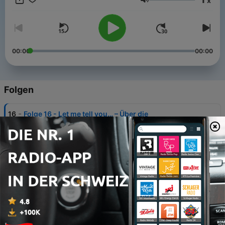
x
Lautstärke
00:00
00:00
Folgen
-
16
Folge 16 - Let me tell you… – Über die
Vergangenheit sprechen
26 Jun. 2026
-
15
Folge 15 - Free time & plans – Freizeit, Pläne und
die Zukunft auf Englisch
01 Jun. 2026
-
14
Folge 14 - At home – My home, rooms, things, etc.
27 Mai 2026
-
13
Folge 13 - Shopping with quantities + modal verbs