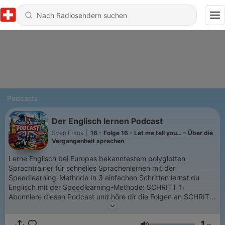
Podcasts
Der Englisch lernen Podcast
Sven Frank
|
16 - Folge 16 - Let me tell you… – Über die
Vergangenheit sprechen
Lerne Englisch bei Europas bekanntestem polyglotten
Sprachtrainer für schnelles Sprachenlernen mit der
Speedlearning-Methode In 3 einfachen Schritten lernst du
Englisch mit der Speedlearning-Methode: SCHRITT 1:
Abonniere diesen Podcast und höre dir die Folgen an SCHRITT
2: Werde Mitglied im Speedlearning Club SCHRITT 3: Schließ
dich unserer Live-Training Community an
1