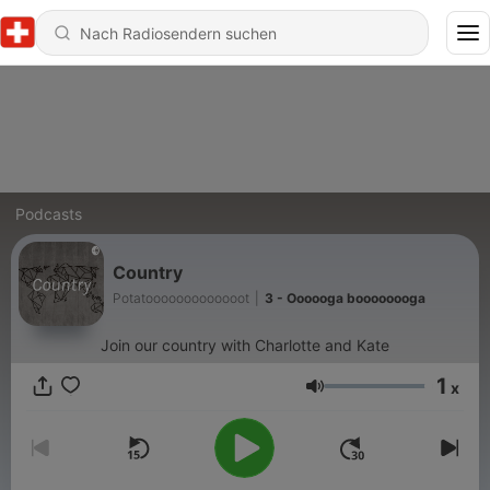
Podcasts
Country
Potatooooooooooooot
|
3 - Oooooga boooooooga
Join our country with Charlotte and Kate
1
x
Lautstärke