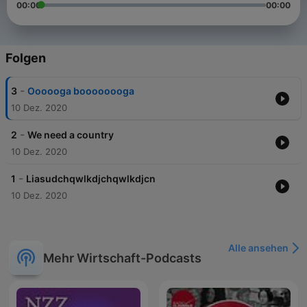
00:00
00:00
Folgen
-
3
Oooooga boooooooga
10 Dez. 2020
-
2
We need a country
10 Dez. 2020
-
1
Liasudchqwlkdjchqwlkdjcn
10 Dez. 2020
Alle ansehen
Mehr Wirtschaft-Podcasts