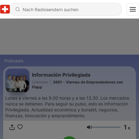
Podcasts
Información Privilegiada
Unknown
|
3681 - Viernes de Emprendedores con
Flapp
Lunes a viernes a las 9.00 horas y a las 13.30. Los mercados
nunca se detienen. Para seguir su pulso, esto es Información
Privilegiada. Actualidad económica y bursátil, negocios,
finanzas, innovación y emprendimiento.
1
x
Lautstärke