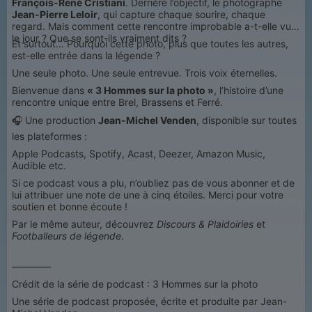
François-René Cristiani
. Derrière l’objectif, le photographe
Jean-Pierre Leloir
, qui capture chaque sourire, chaque
regard. Mais comment cette rencontre improbable a-t-elle vu
le jour ? Que se sont-ils vraiment dits ?
Et surtout… Pourquoi cette photo, plus que toutes les autres,
est-elle entrée dans la légende ?
Une seule photo. Une seule entrevue. Trois voix éternelles.
Bienvenue dans
« 3 Hommes sur la photo »
, l’histoire d’une
rencontre unique entre Brel, Brassens et Ferré.
🎧 Une production
Jean-Michel Venden
, disponible sur toutes
les plateformes :
Apple Podcasts, Spotify, Acast, Deezer, Amazon Music,
Audible etc.
Si ce podcast vous a plu, n’oubliez pas de vous abonner et de
lui attribuer une note de une à cinq étoiles. Merci pour votre
soutien et bonne écoute !
Par le même auteur, découvrez
Discours & Plaidoiries
et
Footballeurs de légende
.
————
Crédit de la série de podcast : 3 Hommes sur la photo
Une série de podcast proposée, écrite et produite par Jean-