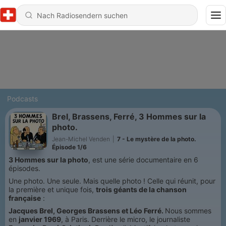
Podcasts
Brel, Brassens, Ferré, 3 Hommes sur la
photo.
Jean-Michel Venden
|
7 - Le mystère de la photo.
Épisode 1/6
3 Hommes sur la photo
, est une série documentaire en 6
épisodes.
Une photo. Une seule. Mais quelle photo ! Celle qui réunit, pour
la première et unique fois,
trois géants de la chanson
française
:
Jacques Brel, Georges Brassens et Léo Ferré.
Nous sommes
en
janvier 1969
, à Paris. Derrière le micro, le journaliste