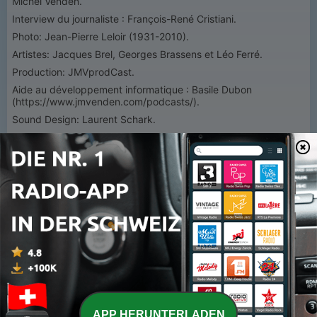
Michel Venden.
Interview du journaliste : François-René Cristiani.
Photo: Jean-Pierre Leloir (1931-2010).
Artistes: Jacques Brel, Georges Brassens et Léo Ferré.
Production: JMVprodCast.
Aide au développement informatique : Basile Dubon
(https://www.jmvenden.com/podcasts/).
Sound Design: Laurent Schark.
Vignette graphique: illustration inspirée de la célèbre photo
Trois hommes sur la photo
de Jean-Pierre Leloir, signée Inès
Aubert.
Musiques: Alexis Imbrosini.
Remerciement: Au magazine Rock & Folk
© Tous droits réservés
Hébergé par Acast. Visitez
acast.com/privacy
pour plus
d'informations.
1
x
Lautstärke
APP HERUNTERLADEN