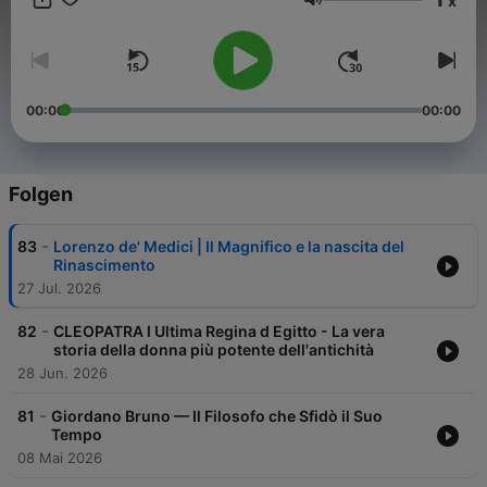
x
ascoltando contenuti approfonditi, accurati e avvincenti —
Lautstärke
dalla storia antica fino alla contemporaneità. 🎧
00:00
00:00
Folgen
-
83
Lorenzo de' Medici | Il Magnifico e la nascita del
Rinascimento
27 Jul. 2026
-
82
CLEOPATRA l Ultima Regina d Egitto - La vera
storia della donna più potente dell'antichità
28 Jun. 2026
-
81
Giordano Bruno — Il Filosofo che Sfidò il Suo
Tempo
08 Mai 2026