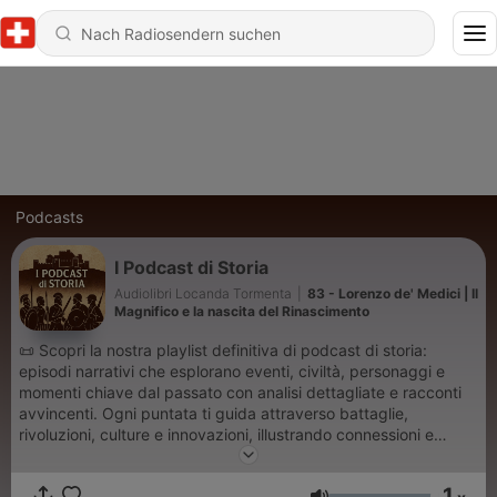
Podcasts
I Podcast di Storia
Audiolibri Locanda Tormenta
|
83 - Lorenzo de' Medici | Il
Magnifico e la nascita del Rinascimento
📜 Scopri la nostra playlist definitiva di podcast di storia:
episodi narrativi che esplorano eventi, civiltà, personaggi e
momenti chiave dal passato con analisi dettagliate e racconti
avvincenti. Ogni puntata ti guida attraverso battaglie,
rivoluzioni, culture e innovazioni, illustrando connessioni e
retroscena che i libri spesso tralasciano. Ideale per
appassionati di storia, studenti e curiosi che vogliono imparare
1