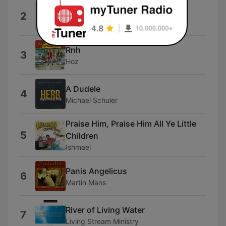
Grave
2
Caroline Keller
Rnh
3
Hoz
A Dudele
4
Michael Schuler
Praise Him, Praise Him All Ye Little
5
Children
Ishmael
Panis Angelicus
6
Martin Mans
River of Living Water
7
Living Stream Ministry