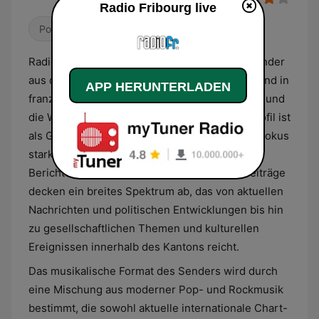
Radio Fribourg live
Pop / Top 40
Adult Contemporary
Radio Fribourg ist ein regionaler Privatradiosender
aus der Schweiz, der sein Programm vorwiegend in
APP HERUNTERLADEN
französischer Sprache für die Region Freiburg und
die Westschweiz ausstrahlt. Das inhaltliche Profil ist
als Generalistensender konzipiert, wobei der Fokus
stark auf der lokalen und regionalen
Berichterstattung liegt. Die redaktionellen Beiträge
decken ein breites Spektrum ab, das von aktuellen
Nachrichten und politischen Entwicklungen bis hin
zu gesellschaftlichen Themen und kulturellen
Ereignissen innerhalb des Kantons reicht.
Das musikalische Format des Senders wird durch
eine Mischung aus moderner Pop- und Rockmusik
bestimmt, die sowohl aktuelle internationale Chart-