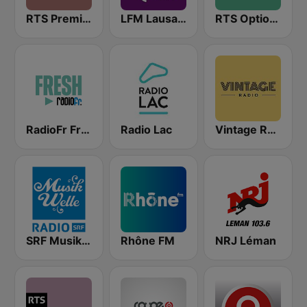
RTS Première
LFM Lausanne FM
RTS Option Musique
RadioFr Fresh
Radio Lac
Vintage Radio
SRF Musikwelle
Rhône FM
NRJ Léman