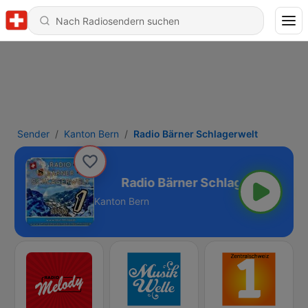
Sender
Kanton Bern
Radio Bärner Schlagerwelt
 Schlagerwelt
Kanton Bern