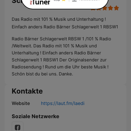
Schlager Radio der Schweiz
Das Radio mit 101 % Musik und Unterhaltung !
Einfach anders Radio Bärner Schlagerwelt 1 RBSW1
Radio Bärner Schlagerwelt RBSW 1 /101 % Radio
/Weltweit. Das Radio mit 101 % Musik und
Unterhaltung ! Einfach anders Radio Bärner
Schlagerwelt 1 RBSW1 Der Originalsender zur
Radiosendung ! Rund um die Uhr beste Musik !
Schön bist du bei uns. Danke.
Kontakte
Website
https://laut.fm/laedi
Soziale Netzwerke