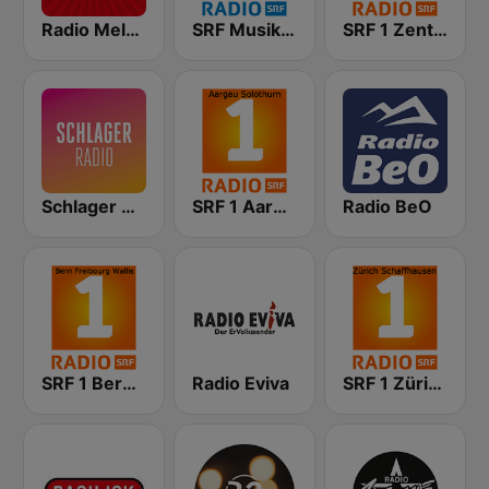
Radio Melody Schweiz
SRF Musikwelle
SRF 1 Zentralschweiz
Schlager Radio
SRF 1 Aargau Solothurn
Radio BeO
SRF 1 Bern Freibourg Wallis
Radio Eviva
SRF 1 Zürich Schaffhausen