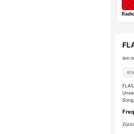
FL
Am me
80e
FLASH
Unser
Song 
Fre
Züric