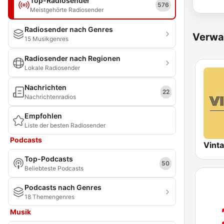
Top-Radiosender
576
Meistgehörte Radiosender
Radiosender nach Genres
Verwa
15 Musikgenres
Radiosender nach Regionen
Lokale Radiosender
Nachrichten
22
Nachrichtenradios
Empfohlen
Liste der besten Radiosender
Podcasts
Vint
Top-Podcasts
50
Beliebteste Podcasts
Podcasts nach Genres
18 Themengenres
Musik