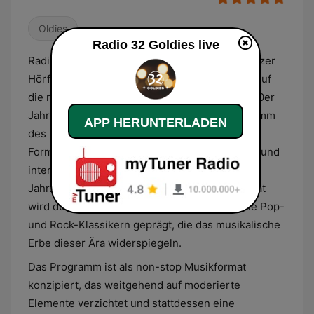
Oldies
Radio 32 Goldies live
Radio 32 Goldies ist ein spezialisierter Schweizer
Hörfunksender mit Sitz in Solothurn, der sich auf
die musikalischen Epochen der 1950er bis 1980er
Jahre konzentriert. Als digitales Begleitprogramm
APP HERUNTERLADEN
des Regionalsenders Radio 32 richtet sich das
Format an ein Publikum, das zeitlose Klassiker und
internationale Charterfolge aus diesen vier
Jahrzehnten bevorzugt. Die akustische Identität
wird durch eine breite Palette an Oldies sowie Pop-
und Rock-Klassikern geprägt, die das musikalische
Erbe dieser Ära widerspiegeln.
Das Programm ist als non-stop Musikformat
konzipiert, das weitgehend auf moderierte
Elemente verzichtet und stattdessen eine