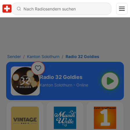
Sender
Kanton Solothurn
Radio 32 Goldies
Radio 32 Goldies
Kanton Solothurn - Online