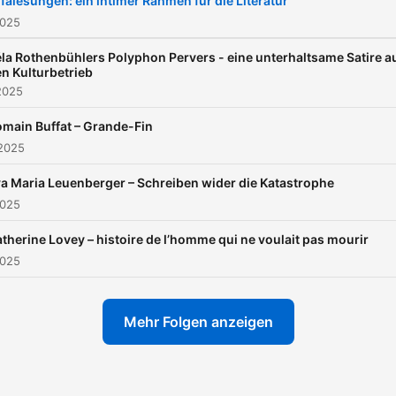
falesungen: ein intimer Rahmen für die Literatur
chaque rencontre des pag
2025
découvrir avec son auteur.
la Rothenbühlers Polyphon Pervers - eine unterhaltsame Satire a
un monde à vivre avec son
n Kulturbetrieb
2025
livre. — Un viaggio attraverso
la Svizzera con diversi pod
main Buffat – Grande-Fin
inediti per scoprire insieme
 2025
opere dei vincitori dei Prem
a Maria Leuenberger – Schreiben wider die Katastrophe
svizzeri di letteratura. Ogni
2025
viaggio un incontro con un
therine Lovey – histoire de l’homme qui ne voulait pas mourir
autore e il suo libro, ma
2025
soprattutto un mondo di
pagine da scoprire.
Mehr Folgen anzeigen