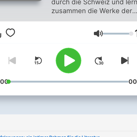
durch die Schweiz und ler
zusammen die Werke der
Preisträgerinnen und
Preisträger der Schweizer
Lautstärke
Literaturpreise kennen. Je
Reise ist eine Begegnung, 
Entdeckung von Texten un
Büchern, ein Erlebnis in ein
anderen Welt, zusammen m
der Autorin oder dem Autor.
:00
00
À travers les podcasts, on
voyage en Suisse, pour
découvrir ensemble les
œuvres des lauréat.e.s de
Prix Suisses de Littérature.
Chaque voyage une rencon