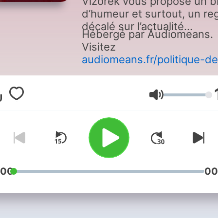
Vizorek vous propose un bi
d’humeur et surtout, un re
décalé sur l’actualité…
Hébergé par Audiomeans.
Visitez
audiomeans.fr/politique-de
confidentialite
pour plus
d'informations.
Lautstärke
:00
00