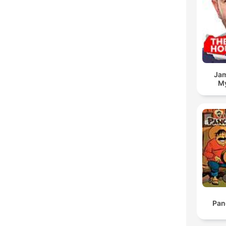
Jam
My
Pan