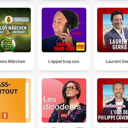
nlos Märchen
L'appel trop con
Laurent Ge