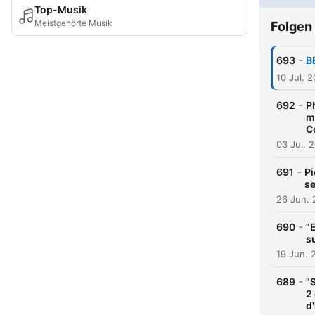
Top-Musik
Meistgehörte Musik
Folgen
-
693
B
10 Jul. 
-
692
P
m
C
03 Jul. 
-
691
Pi
se
26 Jun.
-
690
"
s
19 Jun. 
-
689
"
2
d