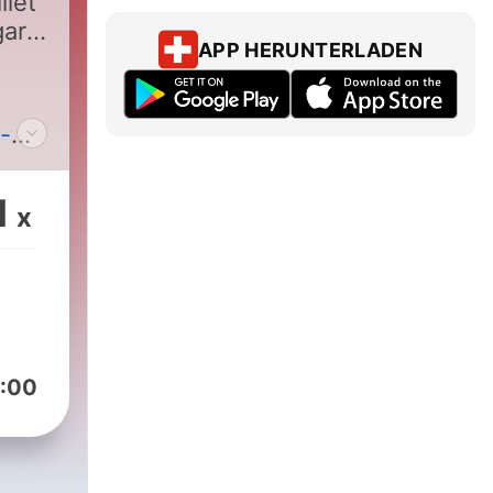
llet
gard
APP HERUNTERLADEN
-
1
x
:00