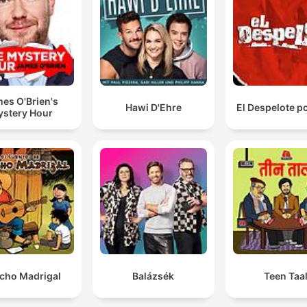
es O'Brien's
Hawi D'Ehre
El Despelote p
stery Hour
cho Madrigal
Balázsék
Teen Taa