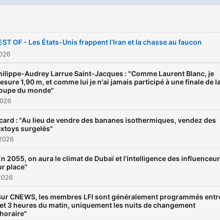
EST OF - Les États-Unis frappent l'Iran et la chasse au faucon
2026
hilippe-Audrey Larrue Saint-Jacques : "Comme Laurent Blanc, je
esure 1,90 m, et comme lui je n'ai jamais participé à une finale de l
oupe du monde"
2026
card : "Au lieu de vendre des bananes isothermiques, vendez des
xtoys surgelés"
 2026
En 2055, on aura le climat de Dubaï et l'intelligence des influenceu
ur place"
2026
Sur CNEWS, les membres LFI sont généralement programmés entr
 et 3 heures du matin, uniquement les nuits de changement
'horaire"