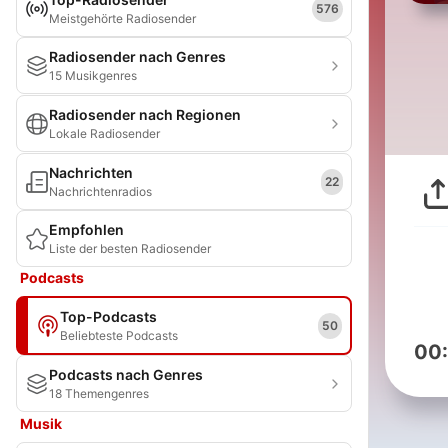
576
Meistgehörte Radiosender
Radiosender nach Genres
15 Musikgenres
Radiosender nach Regionen
Lokale Radiosender
Nachrichten
22
Nachrichtenradios
Empfohlen
Liste der besten Radiosender
Podcasts
Top-Podcasts
50
Beliebteste Podcasts
00
Podcasts nach Genres
18 Themengenres
Musik