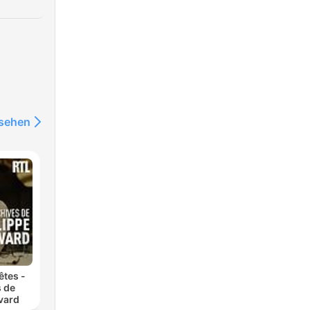
nsehen
êtes -
s de
vard