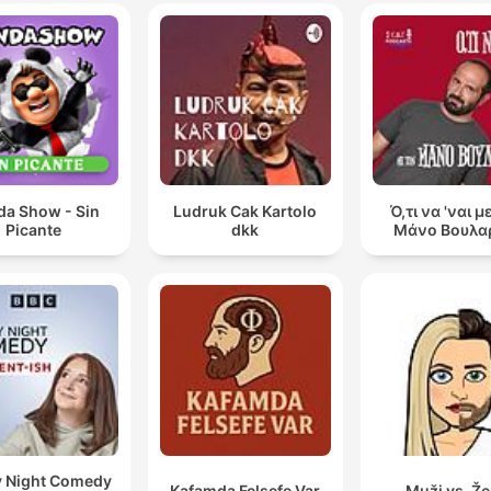
da Show - Sin
Ludruk Cak Kartolo
Ό,τι να 'ναι μ
Picante
dkk
Μάνο Βουλα
y Night Comedy
Kafamda Felsefe Var
Muži vs. Ž