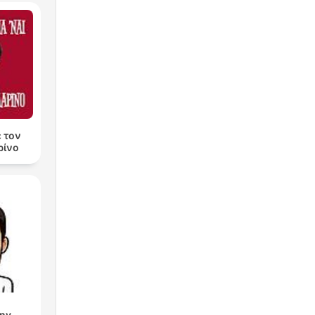
ε τον
ρίνο
eny