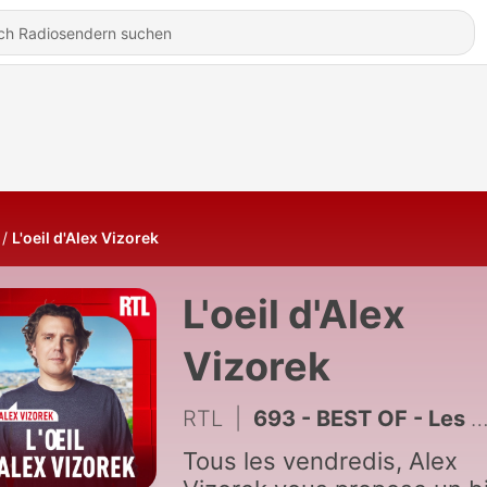
L'oeil d'Alex Vizorek
L'oeil d'Alex
Vizorek
RTL
|
693 - BEST OF - Les États-Unis frappent l'Iran et la chasse au faucon
Tous les vendredis, Alex