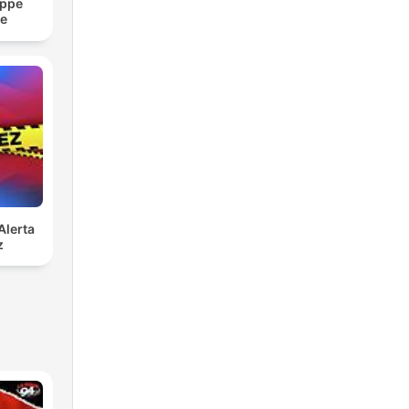
ippe
re
Alerta
z