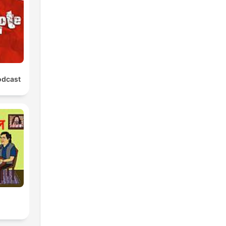
odcast
l