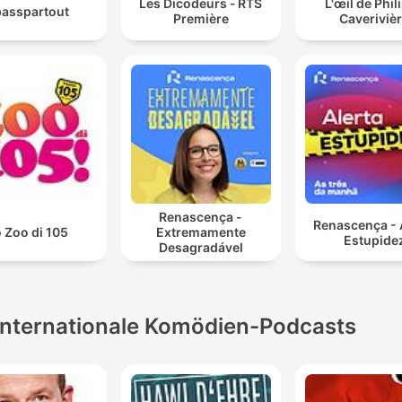
Les Dicodeurs ‐ RTS
L'œil de Phil
asspartout
Première
Caveriviè
Renascença -
Renascença - 
 Zoo di 105
Extremamente
Estupide
Desagradável
Internationale Komödien-Podcasts