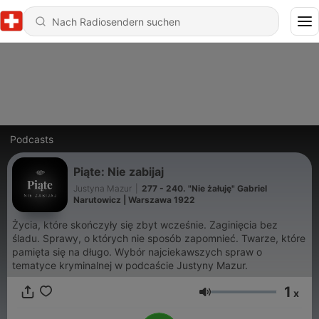
Podcasts
Piąte: Nie zabijaj
Justyna Mazur
|
277 - 240. "Nie żałuję" Gabriel
Narutowicz | Warszawa 1922
Życia, które skończyły się zbyt wcześnie. Zaginięcia bez
śladu. Sprawy, o których nie sposób zapomnieć. Twarze, które
pamięta się na długo. Wybór najciekawszych spraw o
tematyce kryminalnej w podcaście Justyny Mazur.
1
x
Lautstärke