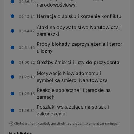
00:36:24
narodowościowy
Narracja o spisku i korzenie konfliktu
00:42:24
Ataki na obywatelstwo Narutowicza i
00:44:47
zamieszki
Próby blokady zaprzysiężenia i terror
00:51:18
uliczny
Groźby śmierci i listy do prezydenta
01:00:22
Motywacje Niewiadomemu i
01:22:18
symbolika śmierci Narutowicza
Reakcje społeczne i literackie na
01:25:16
zamach
Poszlaki wskazujące na spisek i
01:26:31
zakończenie
Klicke auf ein Kapitel, um direkt zu diesem Moment zu springen
Highlights