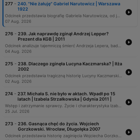
-
277
240. "Nie żałuję" Gabriel Narutowicz | Warszawa
1922
Odcinek przedstawia biografię Gabriela Narutowicza, od jego młodości i kariery inżynierskiej w Szwajcarii, po objęcie funkcji pierwszego prezydenta II Rzeczypospolitej. Narracja ukazuje drogę zawodową wybitnego budowniczego elektrowni wodnych oraz trudne realia polityczne powracającej do Polski, naznaczone konfliktami narodowościowymi i narastającym antysemityzmem. Program szczegółowo opisuje dramatyczne wydarzenia towarzyszące zaprzysiężeniu, w tym kampanię nienawiści, groźby śmierci oraz zamach dokonany przez Eligiusza Niewiadomskiego. Analizie poddano motywacje sprawcy, który postrzegał prezydenta jako symbol polityczny, oraz teorie dotyczące ewentualnego spisku stojącego za tym tragicznym aktem przemocy.
07 Aug. 2026
-
276
239. Jak naprawdę zginął Andrzej Lepper?
Prezent dla KGB | 2011
Odcinek analizuje tajemniczą śmierć Andrzeja Lepera, badając ostatnie dni życia polityka, w tym jego wizytę w Mińsku oraz spotkania w Warszawie. Narracja skupia się na sprzecznych relacjach świadków dotyczących obecności kluczowych postaci w biurze Samoobrony, takich jak Jan Sochocki czy Mateusz Piskorski, oraz analizuje niespójności w zeznaniach dotyczących przebiegu nocy z 4 na 5 sierpnia. Autorka poddaje pod wątpliwość oficjalną wersję o samobójstwie, wskazując na błędy proceduralne podczas oględzin zwłok oraz brak zabezpieczenia śladów DNA. Całość obejmuje weryfikację licznych teorii spiskowych – od domniemanego wpływu rosyjskich służb i kwestii kontraktu gazowego, po niepotwierdzone doniesienia o tajnych więzieniach CIA – konfrontując je z dostępnymi faktami i dowodami prokuratorskimi.
04 Aug. 2026
-
275
238. Dlaczego zginęła Lucyna Kaczmarska? | Iłża
2002
Odcinek przedstawia tragiczną historię Lucyny Kaczmarskiej, młodej dziewczyny z Podgórza, która zaginęła we wrześniu 2002 roku. Narracja prowadzi przez proces poszukiwań, od momentu zaginięcia po odnalezienie ciała w Pawliczce, analizując niejasności śledztwa, sprzeczne zeznania oraz wątpliwości dotyczące stanu zwłok. Autorka przygląda się nowym tropom, takim jak tajemnicze telefony oraz śmierć przyjaciela ofiary, Zbyszka. Całość skupia się na poszukiwaniu prawdy w obliczu trudności z organami ścaje i cienia podejrzeń rzucanego na byłego chłopaka ofiary.
02 Aug. 2026
-
274
237. Michała S. nie było w aktach. Wpadł po 15
latach | Izabela Strzałkowska | Gdynia 2011 |
Wstęp i zatrzymanie sprawcy. Życie i charakterystyka Izabeli. Ostatnie godziny przed tragedią. Odkrycie ciała i śledztwo. Wstępne tropy i śledztwo w sprawie Izy. Archiwum X i nowa metoda badawcza. Zatrzymanie Michała S. i przyznanie się do winy. Nierozwiązane pytania i skutki dla rodzin.
25 Jul. 2026
-
273
236. Gasnąca chęć do życia. Wojciech
Gorzkowski. Wrocław, Długołęka 2007
Odcinek przedstawia historię zaginięcia Wojciecha Gorzkowskiego, 20-letniego studenta z Długołęki pod Wrocławiem, który zniknął 15 grudnia 2007 roku. Narracja przybliża sylwetkę młodego mężczyzny, jego pasję do motoryzacji, w tym remontu kultowego Audi 200 Turbo Quattro, oraz narastający kryzys życiowy, objawiający się apatią i problemami na studiach. Analiza obejmuje przebieg wydarzeń w dniu zaginięcia, kłótnię z ojcem oraz późniejsze, intensywne poszukiwania prowadzone przez rodzinę i społeczność fanów Audi. Materiał omawia trzy główne hipotezy dotyczące losu Wojciecha: dobrowolne zerwanie kontaktu, kryzys psychiczny oraz udział osób trzecich, wskazując na liczne niejasności, takie jak odnalezienie porzuconego samochodu w styczniu 2008 roku czy nagranie z monitoringu stacji benzynowej.