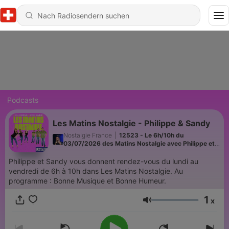
Podcasts
Les Matins Nostalgie - Philippe & Sandy
Nostalgie France
|
12523 - Le 6h/10h du
03/07/2026 des Matins Nostalgie avec Philippe et
Sandy !
Philippe et Sandy vous donnent rendez-vous du lundi au
vendredi de 6h à 10h dans Les Matins Nostalgie. Au
programme : Bonne Musique et Bonne Humeur.
1
x
Lautstärke