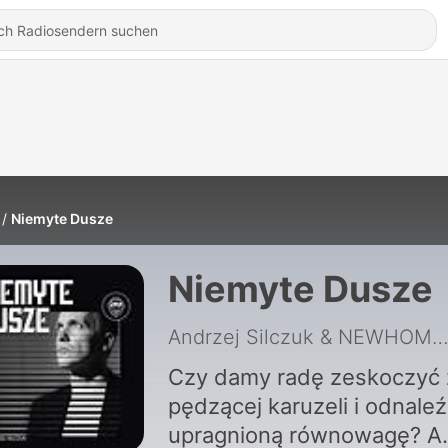
Niemyte Dusze
Niemyte Dusze
Andrzej Silczuk & NEWHOME
Czy damy radę zeskoczyć 
pędzącej karuzeli i odnale
upragnioną równowagę? A