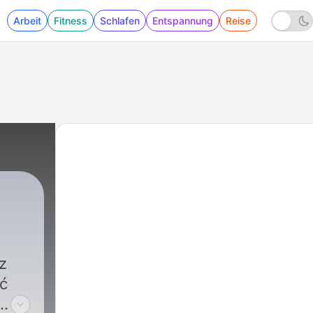
Arbeit
Fitness
Schlafen
Entspannung
Reise
RS
|
6 - Niemyte dusze czy... narkotyki?
z
źć