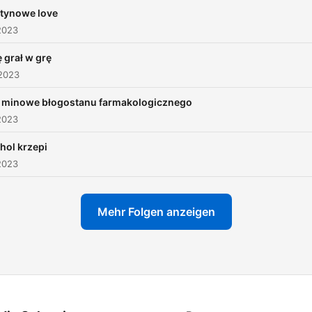
newhomers.pl Partnerem
tynowe love
merytorycznym jest Wellbe
2023
Oprawa muzyczna Patrick 
 grał w grę
Pan.
 2023
https://www.instagram.c
 minowe błogostanu farmakologicznego
2023
hol krzepi
2023
Mehr Folgen anzeigen