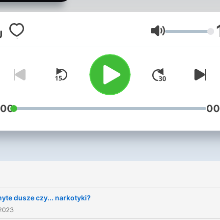
może w ogóle nie uda nam 
zatrzymać? W podcaście
Niemyte Dusze psychiatra 
Lautstärke
edukator dr Andrzej Silczu
zaprasza na opowieść o ty
jak współczesny styl życia
wpływa na nasze zdrowie
psychiczne. Pierwszy sez
:00
00
poświęcony jest problema
używania substancji
psychoaktywnych. Autorem
podcastu jest Andrzej Silc
Podcast powstaje w sieci
NEWHOMERS. Więcej nasz
yte dusze czy... narkotyki?
podcastów znajdziesz na
 2023