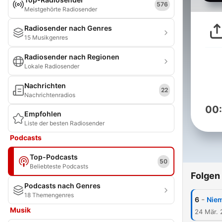
576
Meistgehörte Radiosender
Radiosender nach Genres
15 Musikgenres
Radiosender nach Regionen
Lokale Radiosender
Nachrichten
22
Nachrichtenradios
00
Empfohlen
Liste der besten Radiosender
Podcasts
Top-Podcasts
50
Beliebteste Podcasts
Folgen
Podcasts nach Genres
18 Themengenres
-
6
Niem
Musik
24 Mär.