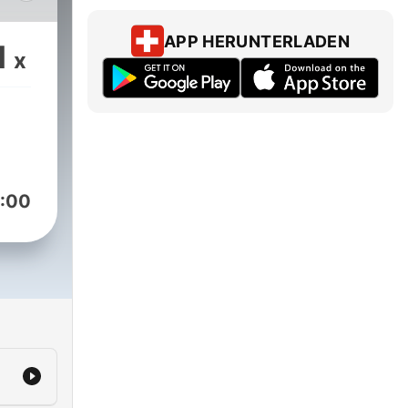
się
APP HERUNTERLADEN
1
x
i
k
m,
on
:00
tyce
zuk.
ych