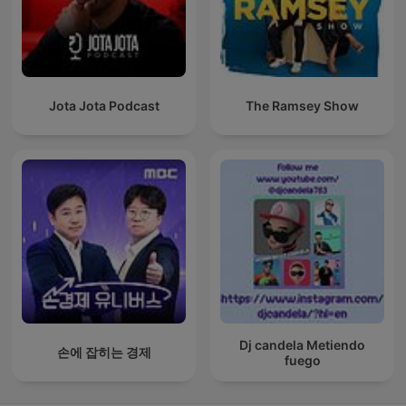
Jota Jota Podcast
The Ramsey Show
Dj candela Metiendo
손에 잡히는 경제
fuego