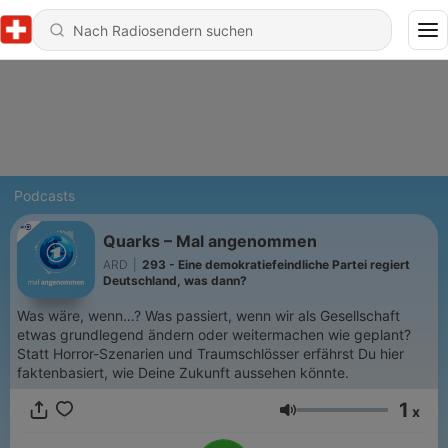
Podcasts
Quarks – Mal angenommen
ARD
|
293 - Eine demokratiefeindliche Partei regiert
Deutschland, was dann?
Was wäre, wenn…? Was passiert, wenn wir als Gesellschaft
etwas grundlegend ändern oder weitermachen wie geplant?
Statt Horror-Szenarien und Traumschlösser erfährst Du hier
faktenbasiert, wie Deine Zukunft aussehen könnte.
1
x
Lautstärke