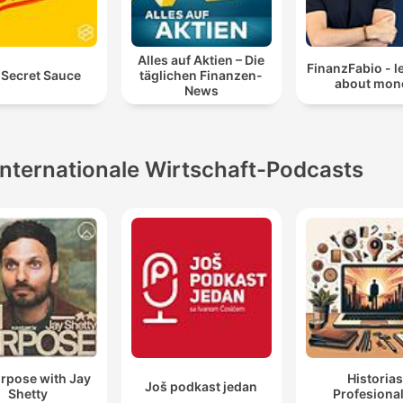
Alles auf Aktien – Die
FinanzFabio - le
 Secret Sauce
täglichen Finanzen-
about mon
News
Internationale Wirtschaft-Podcasts
rpose with Jay
Historia
Još podkast jedan
Shetty
Profesiona