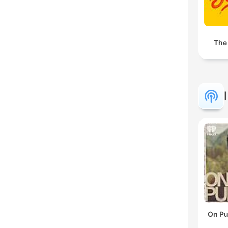
The
On Pu