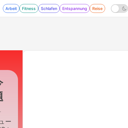
Arbeit
Fitness
Schlafen
Entspannung
Reise
今
題
ュー