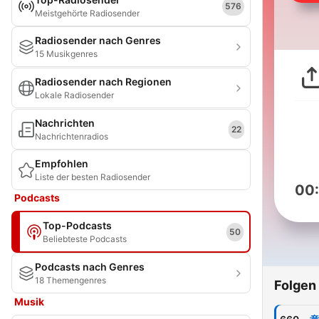
576
Meistgehörte Radiosender
Radiosender nach Genres
15 Musikgenres
Radiosender nach Regionen
Lokale Radiosender
Nachrichten
22
Nachrichtenradios
Empfohlen
Liste der besten Radiosender
00
Podcasts
Top-Podcasts
50
Beliebteste Podcasts
Podcasts nach Genres
18 Themengenres
Folgen
Musik