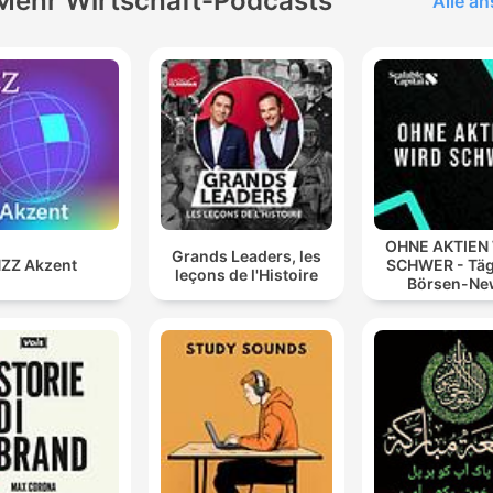
Mehr Wirtschaft-Podcasts
Alle a
OHNE AKTIEN
Grands Leaders, les
ZZ Akzent
SCHWER - Täg
leçons de l'Histoire
Börsen-Ne