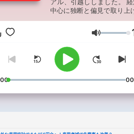
アル、引越ししました。 経
中心に独断と偏見で取り上
ニュースを選んでします。 
し批判口調も入る時がある
Lautstärke
で、気分を害したらすいま
ん。 特定のだれかを意識し
をしているわけではありま
ん。 アンチコメント、ア
レビューに嫌気がさしてせ
く人気が出たチャンネルを
:00
00
た過去があります。