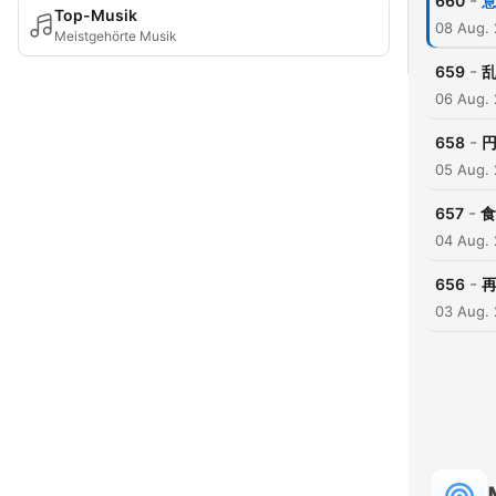
-
660
Top-Musik
08 Aug.
Meistgehörte Musik
-
659
06 Aug.
-
658
05 Aug.
-
657
食
04 Aug.
-
656
再
03 Aug.