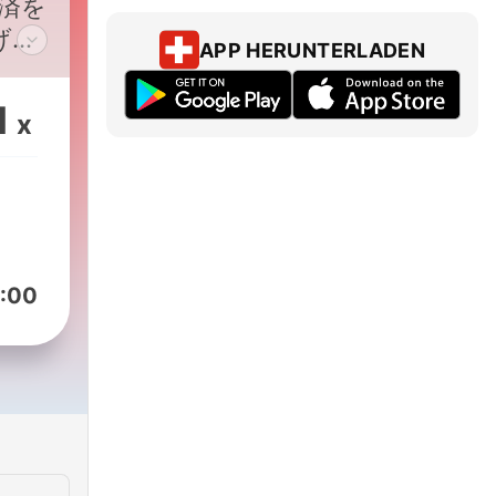
済を
げる
APP HERUNTERLADEN
少
の
1
x
せ
て話
せ
ンチ
っか
やめ
:00