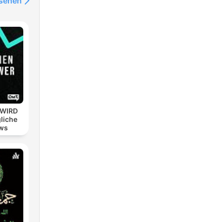
nsehen
 WIRD
liche
ws