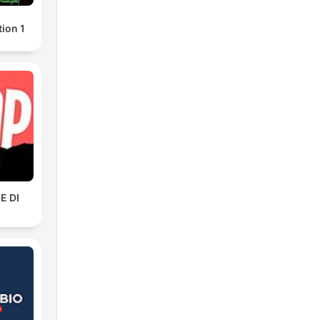
tion 1
E DI