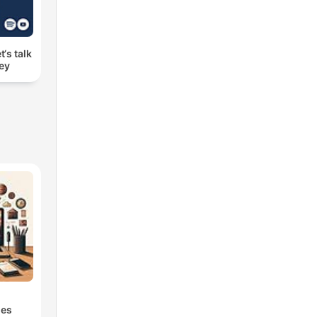
t‘s talk
ey
s
les