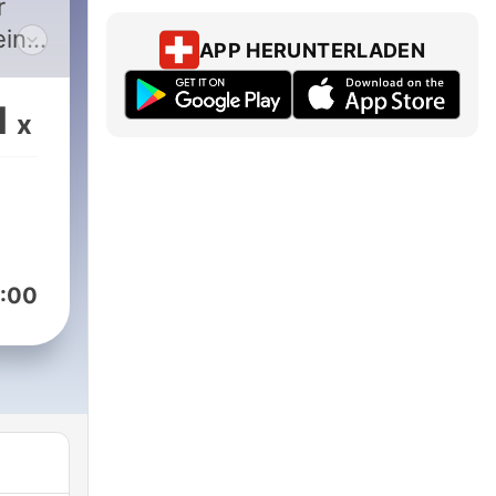
in!
APP HERUNTERLADEN
1
x
enMitPodcast
org/licenses/by-
:00
eyinspired/better-
org/licenses/by-