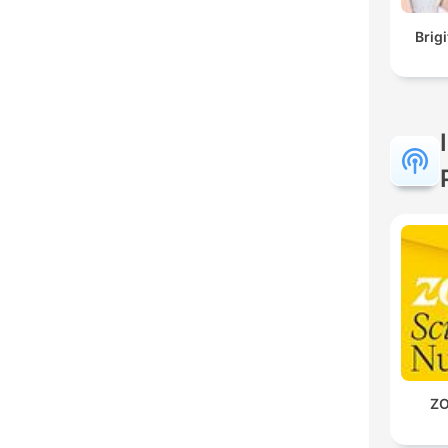
Brig
ZO