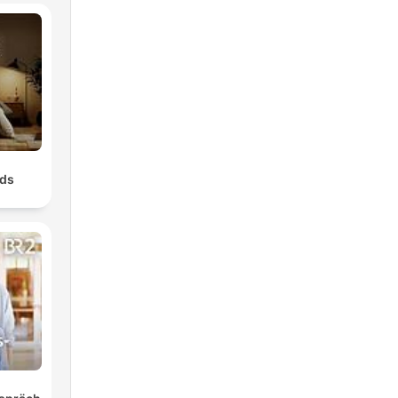
s
,
nds
er