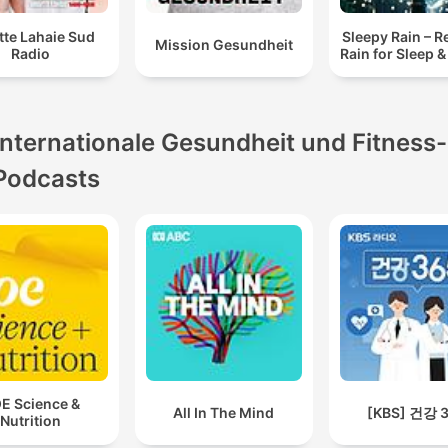
itte Lahaie Sud
Sleepy Rain – R
Mission Gesundheit
Radio
Rain for Sleep &
Internationale Gesundheit und Fitness-
Podcasts
E Science &
All In The Mind
[KBS] 건강 
Nutrition