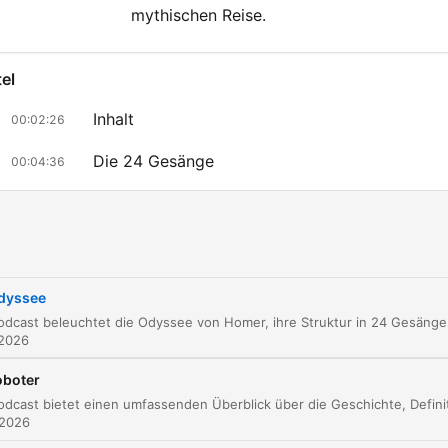
mythischen Reise.
el
Inhalt
00:02:26
Die 24 Gesänge
00:04:36
Die Irrfahrten des Odysseus
00:07:11
Kikon, Lothophagen und Zyklopen
00:07:45
Aiolos, Leistrigonen, Kirke, Hades
00:09:43
dyssee
Dieser Podcast beleuchtet die Odyssee von Homer, 
Sirenen, Scylla und Charybdis
00:11:50
 2026
Helios, Kalypso und die Phajaken
00:12:44
oboter
Die Lügengeschichten des Odysseus
00:13:58
 2026