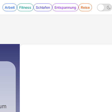
Arbeit
Fitness
Schlafen
Entspannung
Reise
|
728 - Odyssee
zum