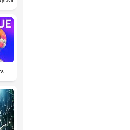
spräch
st
TS