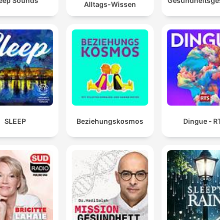
eep Sounds
Gesundheitsge
Alltags-Wissen
begann Ende des 18. Jahrhunderts mit Friedrich Augu
Wolf.
00:22:15 · Hier wird der historische Ursprung der modernen
homerischen Forschung benannt.
SLEEP
Beziehungskosmos
Dingue ‐ R