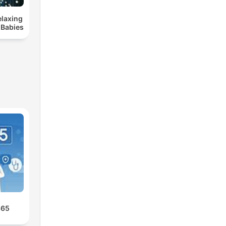
elaxing
 Babies
365