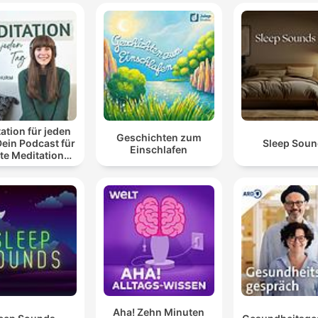
00:08:43 · Dieser Satz beschreibt eine entscheidende List de
Odysseus während seiner Begegnung mit dem Zyklopen.
Die rhythmische Struktur der Hexameter diente dabei
als essentielle Gedächtnisstütze für die Vortragenden
die den Text aus dem Gedächtnis wiedergaben.
00:18:06 · Der Sprecher erklärt die technische Bedeutung der
ation für jeden
Geschichten zum
Versform für die mündliche Überlieferung des Epos.
Dein Podcast für
Sleep Sou
Einschlafen
te Meditationen
 Entspannung
Eine entscheidende Wendung trat mit der Gründung d
Bibliothek von Alexandria im Jahr 288 v. Chr. ein.
00:20:36 · Dieser Satz markiert den Beginn einer neuen Ära in
der wissenschaftlichen Bearbeitung und Kanonisierung des
Textes.
Die wissenschaftliche Auseinandersetzung mit der
Person Homers und die Entstehung seiner Werke
Aha! Zehn Minuten