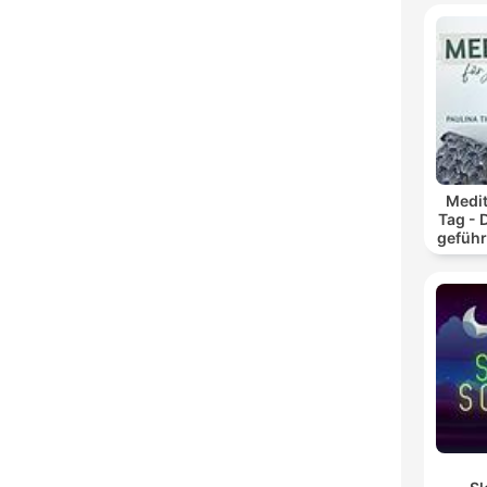
Medit
Tag - 
geführ
und