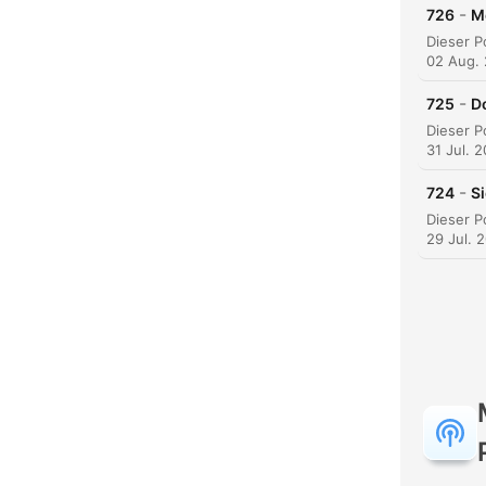
-
726
M
02 Aug.
-
725
D
31 Jul. 
K
-
724
S
High
29 Jul. 