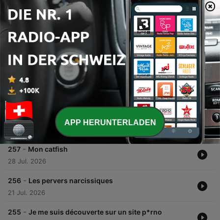
1
x
Lautstärke
00:00
00:00
Folgen
-
258
La paternité engagée
APP HERUNTERLADEN
04 Aug. 2026
-
257
Mon catfish
28 Jul. 2026
-
256
Les pervers narcissiques
21 Jul. 2026
-
255
Je me suis découverte sur un site p*rno