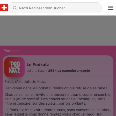
Podcasts
Le Podkatz
Juliette Katz
|
258 - La paternité engagée
Salut, c’est Juliette Katz.
Bienvenue dans le Podkatz, l’émission qui refuse de se taire !
Chaque semaine, j’invite une personne pour discuter ensemble,
d’un sujet de société. Des conversations authentiques, sans
filtre ni censure, sur des sujets…parfois brûlants.
Le Podkatz c’est votre rendez-vous, sans convention, ni tabou,
dans lequel je vous donne rendez-vous chaque mardi sur