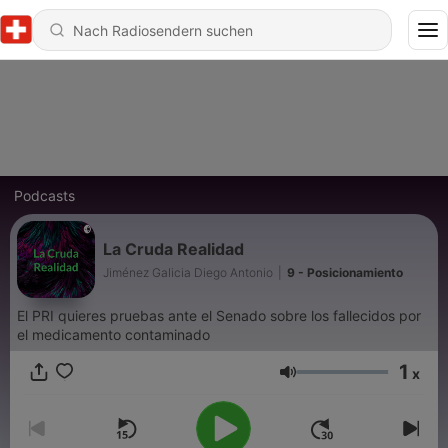
Podcasts
La Cruda Realidad
Jiménez Galicia Diego Antonio
|
9 - Posicionamiento
El PRI quieres pruebas ante el Senado sobre los fallecidos por
el medicamento contaminado
1
x
Lautstärke