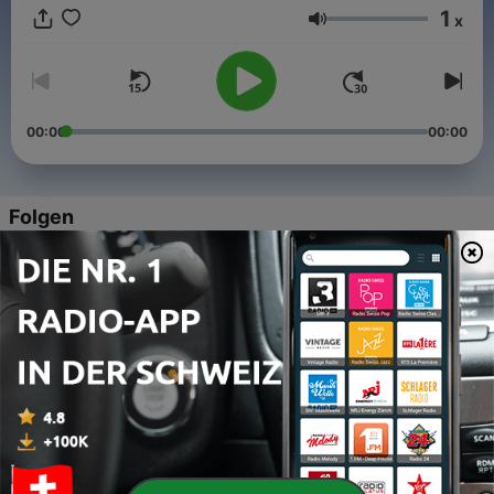
1
x
Lautstärke
00:00
00:00
Folgen
-
5
Un lieu, une figure « Josephine Baker aux Folies
Bergère »
30 Nov. 2021
-
4
Un lieu, une figure : Autour de la place Clichy avec
François Truffaut
12 Apr. 2020
-
3
Atmosphère parisienne : A l'hippodrome de
Vincennes
12 Apr. 2020