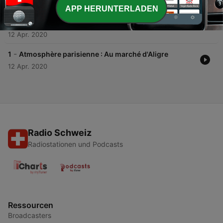
APP HERUNTERLADEN
-
2
Un lieu, une figure : Simone de Beauvoir au café de
Flore
12 Apr. 2020
-
1
Atmosphère parisienne : Au marché d'Aligre
12 Apr. 2020
Radio Schweiz
Radiostationen und Podcasts
Ressourcen
Broadcasters