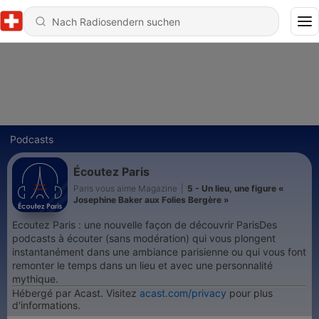
Podcasts
Écoutez Paris
Paris vous aime Magazine
|
5 - Un lieu, une figure «
Josephine Baker aux Folies Bergère »
Ecoutez Paris : une nouvelle façon de découvrir ParisDes
podcasts à écouter (sans modération) qui vous plongent
instantanément dans une ambiance parisienne ou qui vous font
remonter le temps dans un lieu et avec une personnalité
mythique.
Hébergé par Acast. Visitez
acast.com/privacy
pour plus
d'informations.