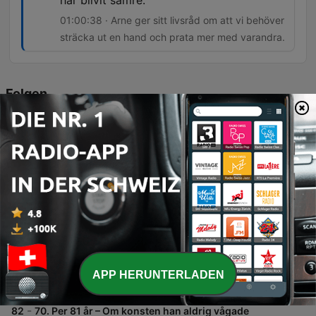
har blivit sämre.
01:00:38 · Arne ger sitt livsråd om att vi behöver
sträcka ut en hand och prata mer med varandra.
Folgen
-
84
72. Arne 95 år – Om livet som gruvarbetare,
äventyret på Kebnekaise, uppväxten i
Västerbotten, att förlora sin mamma som barn och
våga ställa frågor innan det är försent.
I detta avsnitt möter vi 95-åriga Arne i Kiruna, som delar med sig av personliga minnen från sin barndom utanför Skellefteå, livet i bageriet och sin tid som närstående till hustrun Kerstin. Samtalet rör även historiska expeditioner till Kebnekaise och reflektioner kring naturens betydelse. Utöver de personliga berättelserna analyseras politiska förslag gällande pension och ekonomi för äldre i Ekonomiminuten, samt besöks Riksbyggens Bonum-koncept för seniorboenden. Avsnittet avslutas med Arnes livsråd om vikten av mänsklig kontakt och tacksamhet.
03 Aug. 2026
-
83
71. Johannie 105 år – Om livsvisdom från hennes
farmor, en självförsörjande uppväxt, smugglingen
under krigsåren, lyckan i de små sakerna och att
se en vän i varje människa.
Möt den 105-åriga Johanni i ett djupt samtal om ett långt liv fyllt av både prövningar och visdom. Hon delar med sig av minnen från sin barndom i Norge, flytten till Sverige och de starka upplevelserna under andra världskriget, inklusive smuggling över gränsen samt personliga förluster. Avsnittet utforskar även teman som självförsörjning, entreprenörskap i Sälen och vikten av att finna lyckan i vardagens små ögonblick. Vi får även ett besök hos 60plusbanken där fokus ligger på ekonomiska behov för livshändelser och renoveringar.
APP HERUNTERLADEN
27 Jul. 2026
-
82
70. Per 81 år – Om konsten han aldrig vågade