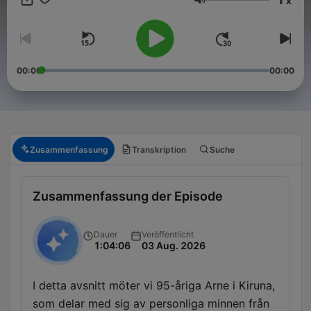
x
är både underhållande och berörande på alla sätt och vis! Här
Lautstärke
får de äldre ett utrymme i podcastens värld som dom inte alls
har idag, samtidigt som de integreras med både sin egen och
de yngre generationerna! Kontakt: hello@jonasuhlback.com
Lyssna på de äldre är en produktion av Poddagency
00:00
00:00
Zusammenfassung
Transkription
Suche
Zusammenfassung der Episode
Dauer
Veröffentlicht
1:04:06
03 Aug. 2026
I detta avsnitt möter vi 95-åriga Arne i Kiruna,
som delar med sig av personliga minnen från