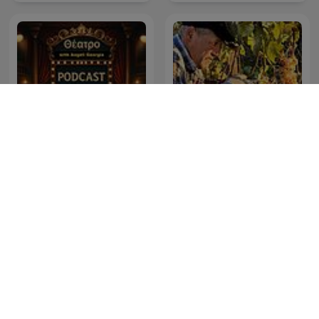
Θέατρο με Αγγελή
Γεωργία, ραδιοφωνικά
Wine Camp
θεατρικά έργα