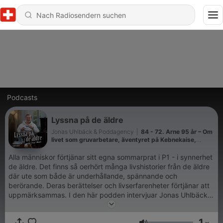
Podcasts
Lyssna på de äldre
Jonas Uhlbäck & Poddagency
|
84 - 72. Arne 95 år – Om
livet som gruvarbetare, äventyret på Kebnekaise,
uppväxten i Västerbotten, att förlora sin mamma som
barn och våga ställa frågor innan det är försent.
Alla människor förtjänar sitt egna sommarprat i P1 - i synnerhet
de äldre. Det finns så oerhört många livshistorier från de äldre
där ute som både är underhållande, spännande och
berörande. Deras berättelser och livserfarenheter förtjänar att
uppmärksammas. I den här podden intervjuar Jonas Uhlbäck
en salig blandning av härliga gäster med den gemensamma
nämnaren att alla är minst 70 år gamla. Samtalen om deras liv
1