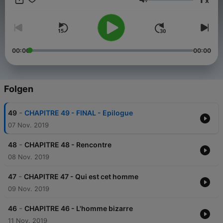
x
existantes ou ayant existé ne saurait être que fortuite.
Lautstärke
linkedin.com/in/ericgoulard ericgoulard.com
00:00
00:00
Folgen
-
49
CHAPITRE 49 - FINAL - Epilogue
07 Nov. 2019
-
48
CHAPITRE 48 - Rencontre
08 Nov. 2019
-
47
CHAPITRE 47 - Qui est cet homme
09 Nov. 2019
-
46
CHAPITRE 46 - L'homme bizarre
11 Nov. 2019