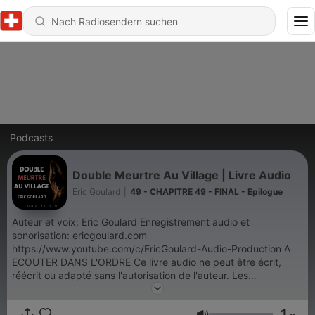
Podcasts
Double Meurtre Au Village | Livre Audio
Eric Goulard
|
49 - CHAPITRE 49 - FINAL - Epilogue
Auteur et voix: Eric Goulard Enregistrement audio et
sonorisation: ericgoulard.com
https://www.youtube.com/c/EricGoulard-Audio-Production A
ECOUTER DANS L'ORDRE Ce livre audio ne peut être écrit,
réécrit ou adapté sans l'autorisation de l'auteur. Les
personnages et les situations de ce récit étant purement fictifs,
toute ressemblance avec des personnes ou des situations
1