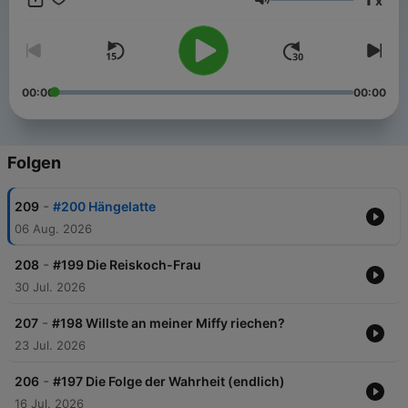
x
Werbemöglichkeiten bei Seven.One Audio:
Lautstärke
https://www.seven.one/portfolio/sevenone-audio
00:00
00:00
Folgen
-
209
#200 Hängelatte
06 Aug. 2026
-
208
#199 Die Reiskoch-Frau
30 Jul. 2026
-
207
#198 Willste an meiner Miffy riechen?
23 Jul. 2026
-
206
#197 Die Folge der Wahrheit (endlich)
16 Jul. 2026