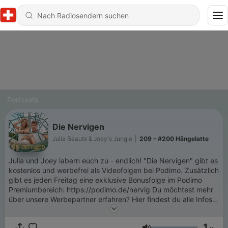
Podcasts
Die Nervigen
Julia Beautx & Joey's Jungle
|
209 - #200 Hängelatte
Julia und Joey labern euch zu - endlich! "Die Nervigen" gibt es
kostenlos und werbefrei als Videofolgen bei Podimo. Zusätzlich
gibt es jeden Freitag eine exklusive Bonusfolge im Podimo
Premiumbereich: https://podimo.de/nervig Du möchtest mehr
über unsere Werbepartner erfahren? Hier findest du alle Infos &
Rabatte: https://linktr.ee/dienervigen Du möchtest Werbung in
diesem Podcast schalten? Dann erfahre hier mehr über die
1