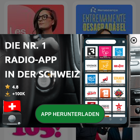
Renascença -
Les Dicodeurs ‐ RTS
Extremamente
Première
Desagradável
APP HERUNTERLADEN