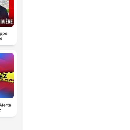
ippe
re
Alerta
z