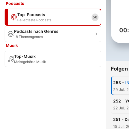
Podcasts
Top-Podcasts
50
Beliebteste Podcasts
00
Podcasts nach Genres
18 Themengenres
Musik
Top-Musik
Meistgehörte Musik
Folgen
-
253
I
29 Jul. 
-
252
Y
22 Jul. 
-
251
Da
15 Jul. 