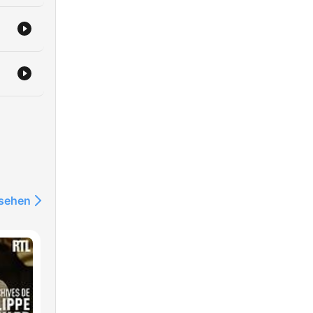
vice/footer-
a:
nsehen