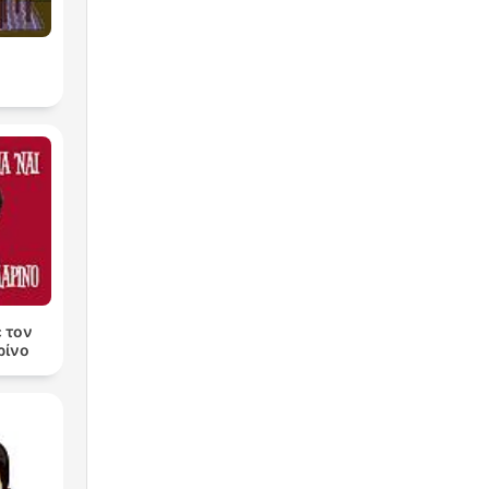
l
ε τον
ρίνο