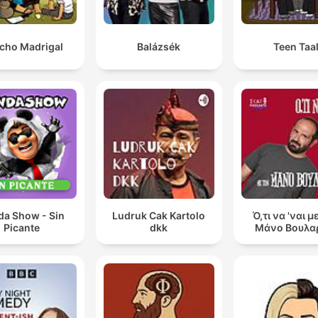
cho Madrigal
Balázsék
Teen Taa
da Show - Sin
Ludruk Cak Kartolo
Ό,τι να 'ναι μ
Picante
dkk
Μάνο Βουλα