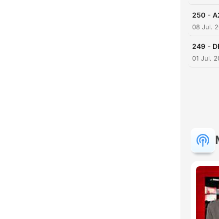
-
250
A
08 Jul. 
-
249
D
01 Jul. 