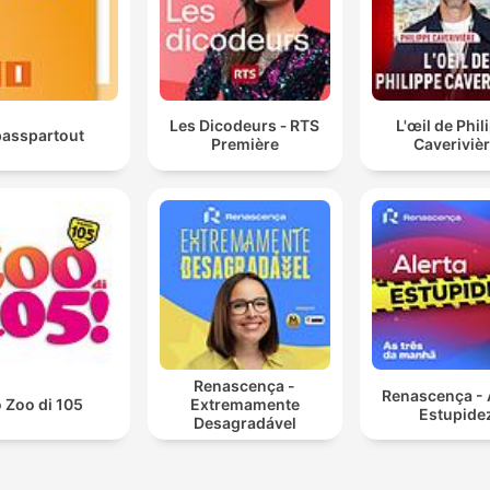
Les Dicodeurs ‐ RTS
L'œil de Phil
asspartout
Première
Caveriviè
Renascença -
Renascença - 
 Zoo di 105
Extremamente
Estupide
Desagradável