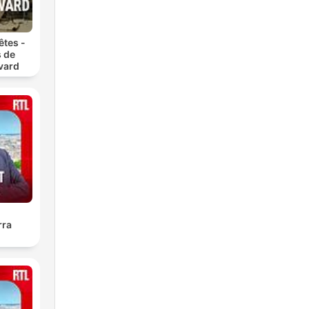
êtes -
s de
vard
rra