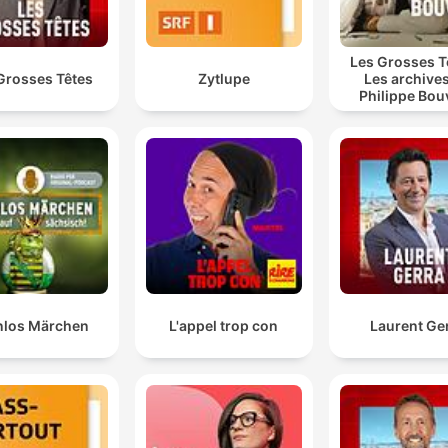
Les Grosses T
Grosses Têtes
Zytlupe
Les archive
Philippe Bou
nlos Märchen
L'appel trop con
Laurent Ge