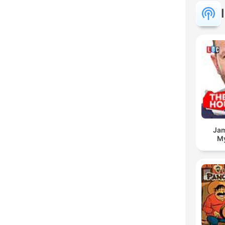
Jam
My