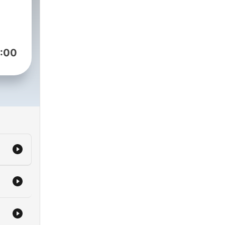
doof
om/24/dickunddoof
:00
 la
ch