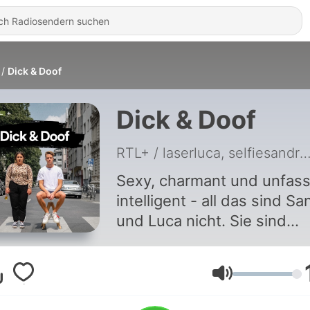
Dick & Doof
Dick & Doof
RTL+ / laserluca, selfiesa
Sexy, charmant und unfas
intelligent - all das sind Sa
und Luca nicht. Sie sind
lediglich Dick und Doof... Alle
Rabattcodes und Infos zu
unseren Werbepartnern fi
Lautstärke
ihr hier: