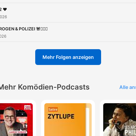
https://www.rtl.de/cms/ser
navigation/impressum.html
2 ♥️
2026
Dieser Podcast wird
vermarktet von Julep Medi
ROGEN & POLIZEI 🚨👮🏼‍♂️
sales@julep.de
2026
Mehr Folgen anzeigen
Mehr Komödien-Podcasts
Alle a