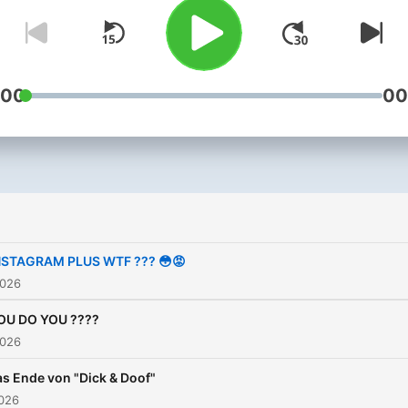
https://linktr.ee/dick_und_
+++ +++ Die Videos zum
Podcast bekommst Du
hier: https://on.rtlplus.c
:00
00
+++ Dick & Doof ist eine
Produktion im Auftrag von
RTL+. Hosts: Sandra & Luca
Projektmanagement &
Redaktion RTL+: Maribel de
Flor Partnermanagement:
NSTAGRAM PLUS WTF ??? 😳😡
Vivien Stage & Antje Danis
2026
Associate Producer: Laura
OU DO YOU ????
Mangold Redaktionsleitung:
2026
Silvana Katzer Executive
s Ende von "Dick & Doof"
Producer: Christian Schalt +++
2026