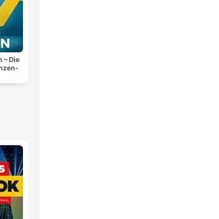
n – Die
anzen-