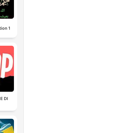
tion 1
E DI