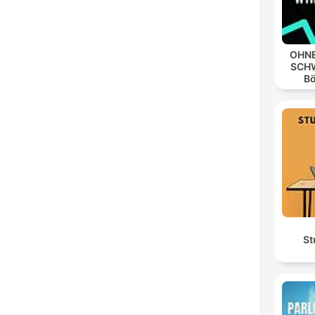
OHNE
SCHW
B
St