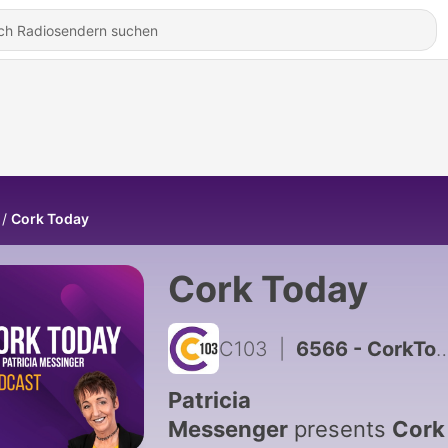
Cork Today
Cork Today
C103
|
6566 - CorkToday 5th August 2026
Patricia
Messenger
presents
Cork