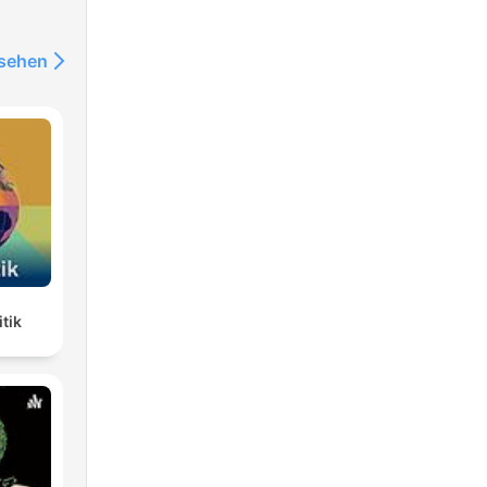
nsehen
tik