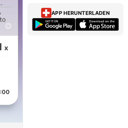
,
APP HERUNTERLADEN
e
to
1
x
:00