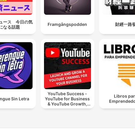
ュース 今日の気
Framgångspodden
財經一路
になる話題
YouTube Success -
Libros pa
ngue Sin Letra
YouTube for Business
Emprendedo
& YouTube Growth,
Video Marketing