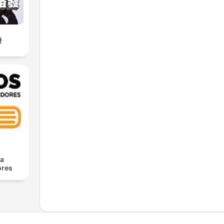
發
ra
res