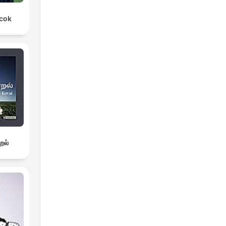
rcok
றல்