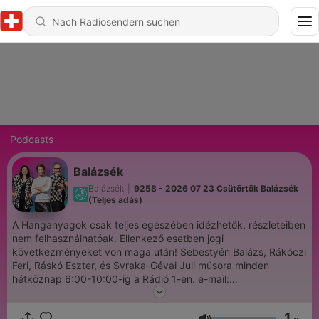
Podcasts
Balázsék
Balázsék
|
9258 - 2026 07 23 Csütörtök Balázsék
(Teljes adás)
A Hanganyagok csak teljes egészében idézhetők, részleteiben
nem felhasználhatóak. Ellenkező esetben jogi
következményeket von maga után! Sebestyén Balázs, Rákóczi
Feri, Ráskó Eszter, és Svraka-Gévai Juli műsora minden
hétköznap 6:00-10:00-ig a Rádió 1-en. e-mail:
balazsek@radio1.hu SMS/tel./Viber:+36203111111
1