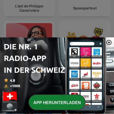
L'œil de Philippe
Spasspartout
Caverivière
Les Dicodeurs ‐ RTS
Lo Zoo di 105
Première
APP HERUNTERLADEN