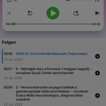
x
Lautstärke
00:00
00:00
Folgen
-
9258
2026 07 23 Csütörtök Balázsék (Teljes adás)
23 Jul. 2026
-
9257
5 - Hétvégén lesz a Formula–1 magyar nagydíj -
vonalban Szujó Zoltán sportriporter
23 Jul. 2026
-
9256
2 - Hormonkárosító anyagot találtak a
gyereknaptejek több mint felében - vonalban
Szász Máté neurobiológus, diagnosztikai
szakértő
23 Jul. 2026