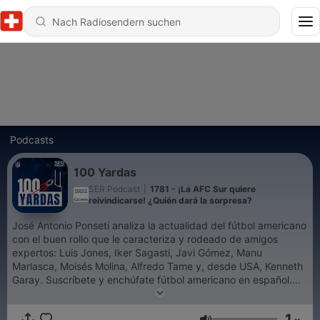
Podcasts
100 Yardas
SER Podcast
|
1781 - ¡La AFC Sur quiere
reivindicarse! ¿Quién dará la sorpresa?
José Antonio Ponseti analiza la actualidad del fútbol americano
con el buen rollo que le caracteriza y rodeado de amigos
expertos: Luis Jones, Iker Sagasti, Javi Gómez, Manu
Marlasca, Moisés Molina, Alfredo Tame y, desde USA, Kenneth
Garay. Suscríbete y enchúfate fútbol americano en español.
Disponible los martes a partir de las 17:00.
1