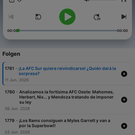
x
Lautstärke
00:00
00:00
Folgen
-
1781
¡La AFC Sur quiere reivindicarse! ¿Quién dará la
sorpresa?
11 Jun. 2026
-
1780
Analizamos la fortísima AFC Oeste: Mahomes,
Herbert, Nix… y Mendoza tratando de imponer
su ley
09 Jun. 2026
-
1779
¡Los Rams consiguen a Myles Garrett y van a
por la Superbowl!
03 Jun. 2026