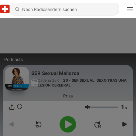
Podcasts
SER Sexual Mallorca
Cadena SER
|
20 - SER SEXUAL. SEXO TRAS UNA
LESIÓN CEREBRAL
Prisa
1
x
Lautstärke