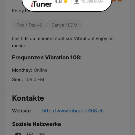
Enjoy hit music
Pop / Top 40
Dance / EDM
Les hits du moment sont sur Vibration! Enjoy hit
music
Frequenzen Vibration 108:
Monthey:
Online
Sion:
108.0 FM
Kontakte
Website
http://www.vibration108.ch
Soziale Netzwerke