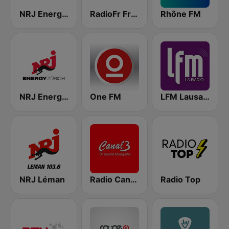
NRJ Energy Bern
RadioFr Fresh
Rhône FM
NRJ Energy Zürich
One FM
LFM Lausanne FM
NRJ Léman
Radio Canal 3 - D
Radio Top