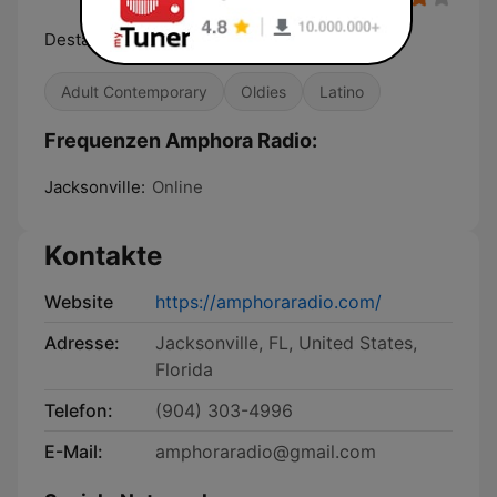
Destapando la Nostalgia
Adult Contemporary
Oldies
Latino
Frequenzen Amphora Radio:
Jacksonville:
Online
Kontakte
Website
https://amphoraradio.com/
Adresse:
Jacksonville, FL, United States,
Florida
Telefon:
(904) 303-4996
E-Mail:
amphoraradio@gmail.com