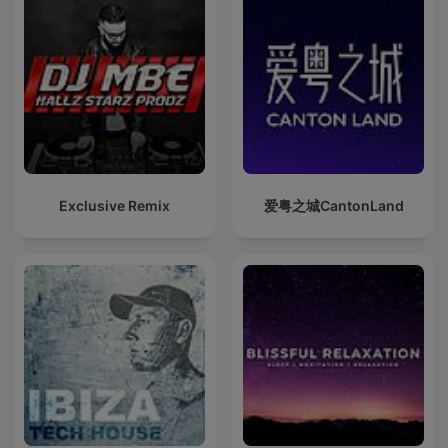
Exclusive Remix
爱粤之城CantonLand