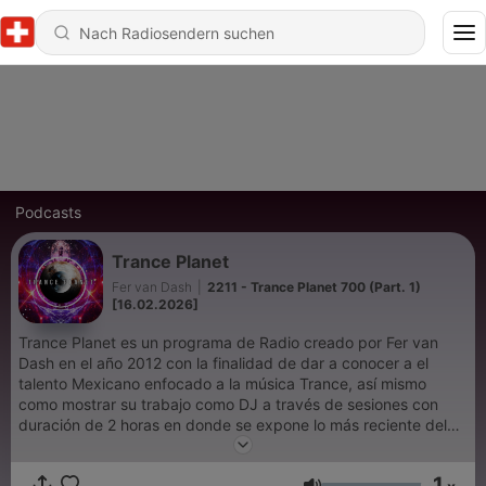
Podcasts
Trance Planet
Fer van Dash
|
2211 - Trance Planet 700 (Part. 1)
[16.02.2026]
Trance Planet es un programa de Radio creado por Fer van
Dash en el año 2012 con la finalidad de dar a conocer a el
talento Mexicano enfocado a la música Trance, así mismo
como mostrar su trabajo como DJ a través de sesiones con
duración de 2 horas en donde se expone lo más reciente del
genero con las producciones de grandes exponentes
Internacionales. El programa empezó a emitirse a través de
1